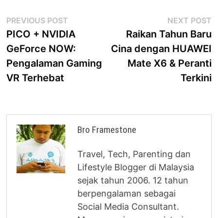
Post
Previous
N
PREVIOUS POST
NEXT POST
post:
p
PICO + NVIDIA
Raikan Tahun Baru
navigation
GeForce NOW:
Cina dengan HUAWEI
Pengalaman Gaming
Mate X6 & Peranti
VR Terhebat
Terkini
Bro Framestone
Travel, Tech, Parenting dan
Lifestyle Blogger di Malaysia
sejak tahun 2006. 12 tahun
berpengalaman sebagai
Social Media Consultant.