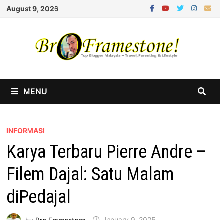
Skip
August 9, 2026
to
content
MENU
INFORMASI
Karya Terbaru Pierre Andre –
Filem Dajal: Satu Malam
diPedajal
by
Bro Framestone
January 9, 2025