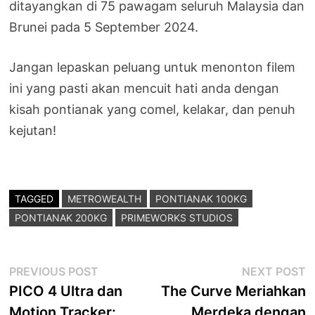
ditayangkan di 75 pawagam seluruh Malaysia dan
Brunei pada 5 September 2024.
Jangan lepaskan peluang untuk menonton filem
ini yang pasti akan mencuit hati anda dengan
kisah pontianak yang comel, kelakar, dan penuh
kejutan!
TAGGED
METROWEALTH
PONTIANAK 100KG
PONTIANAK 200KG
PRIMEWORKS STUDIOS
Post
Previous
N
PREVIOUS POST
NEXT POST
post:
p
PICO 4 Ultra dan
The Curve Meriahkan
navigation
Motion Tracker:
Merdeka dengan