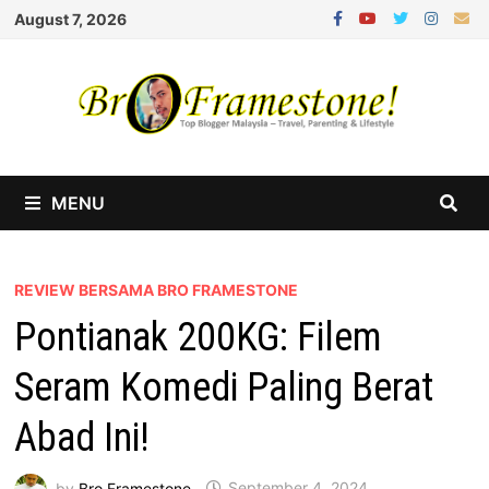
Skip
August 7, 2026
to
content
MENU
REVIEW BERSAMA BRO FRAMESTONE
Pontianak 200KG: Filem
Seram Komedi Paling Berat
Abad Ini!
by
Bro Framestone
September 4, 2024