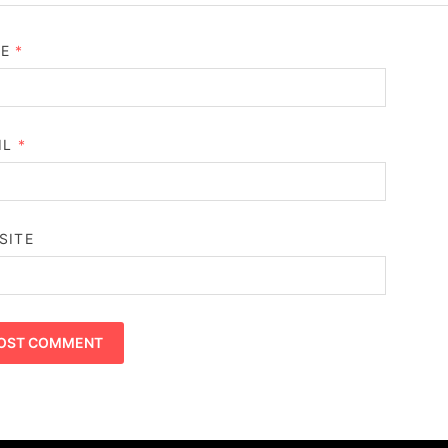
ME
*
IL
*
SITE