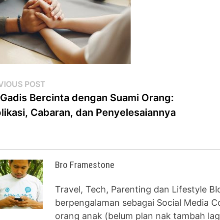
st
Previous
VIOUS POST
post:
 Gadis Bercinta dengan Suami Orang:
vigation
likasi, Cabaran, dan Penyelesaiannya
Bro Framestone
Travel, Tech, Parenting dan Lifestyle B
berpengalaman sebagai Social Media Co
orang anak (belum plan nak tambah lag