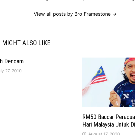
View all posts by Bro Framestone →
 MIGHT ALSO LIKE
ah Dendam
ly 27, 2010
RM50 Baucar Peradua
Hari Malaysia Untuk D
August 17, 2020