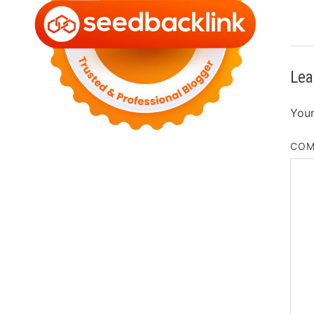
Lea
Your
CO