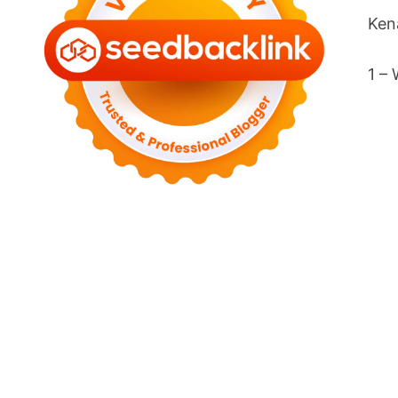
Ken
1 –