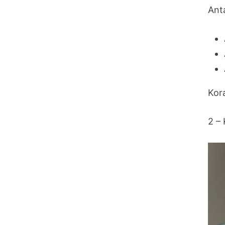
Ant
Kor
2 –