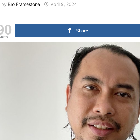
by
Bro Framestone
April 9, 2024
90
Share
ARES