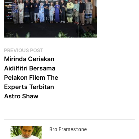
Post
Previous
PREVIOUS POST
post:
Mirinda Ceriakan
navigation
Aidilfitri Bersama
Pelakon Filem The
Experts Terbitan
Astro Shaw
Bro Framestone