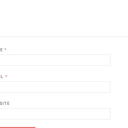
ME
*
IL
*
SITE