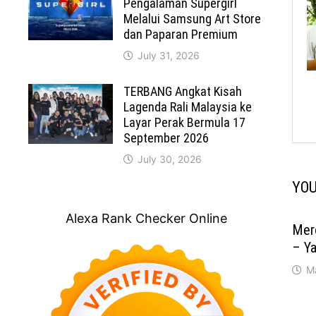
Pengalaman Supergirl
Melalui Samsung Art Store
dan Paparan Premium
July 31, 2026
TERBANG Angkat Kisah
Lagenda Rali Malaysia ke
Layar Perak Bermula 17
September 2026
July 30, 2026
YOU
Alexa Rank Checker Online
Mer
– Y
M