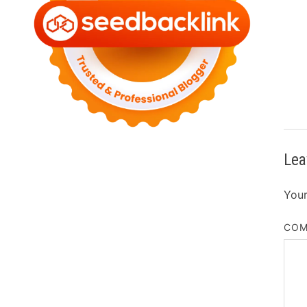
Lea
Your
CO