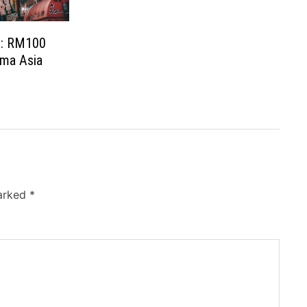
 : RM100
ama Asia
marked
*