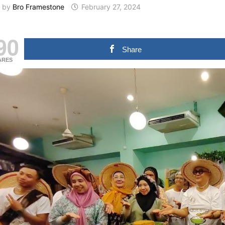
by
Bro Framestone
February 27, 2024
90
Share
ARES