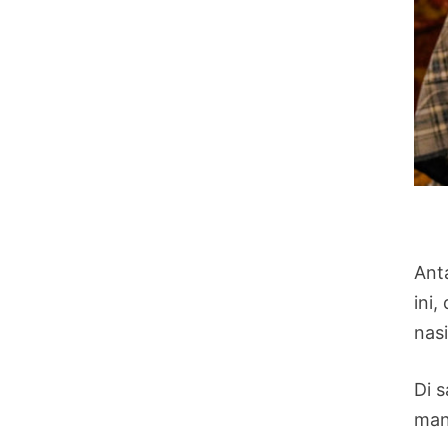
Ant
ini
nasi
Di 
man