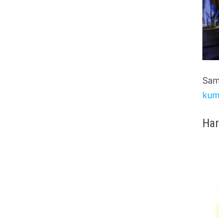
Sam
kum
Har