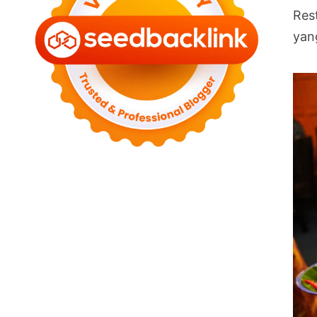
Res
yan