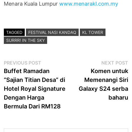
Menara Kuala Lumpur
www.menarakl.com.my
TAGGED
FESTIVAL NASI KANDAQ
KL TOWER
SURRR! IN THE SKY
Post
Previous
N
PREVIOUS POST
NEXT POST
post:
p
Buffet Ramadan
Komen untuk
navigation
“Sajian Titian Desa” di
Memenangi Siri
Hotel Royal Signature
Galaxy S24 serba
Dengan Harga
baharu
Bermula Dari RM128