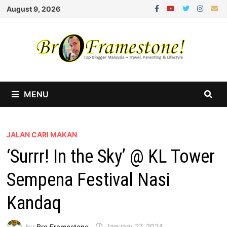
Skip
August 9, 2026
to
content
MENU
JALAN CARI MAKAN
‘Surrr! In the Sky’ @ KL Tower
Sempena Festival Nasi
Kandaq
by
Bro Framestone
January 27, 2024