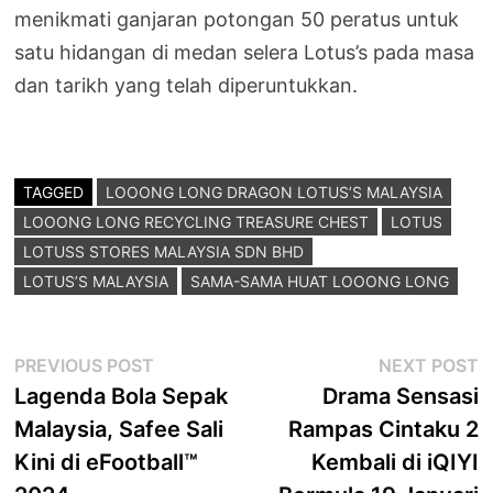
menikmati ganjaran potongan 50 peratus untuk
satu hidangan di medan selera Lotus’s pada masa
dan tarikh yang telah diperuntukkan.
TAGGED
LOOONG LONG DRAGON LOTUS’S MALAYSIA
LOOONG LONG RECYCLING TREASURE CHEST
LOTUS
LOTUSS STORES MALAYSIA SDN BHD
LOTUS’S MALAYSIA
SAMA-SAMA HUAT LOOONG LONG
Post
Previous
N
PREVIOUS POST
NEXT POST
post:
p
Lagenda Bola Sepak
Drama Sensasi
navigation
Malaysia, Safee Sali
Rampas Cintaku 2
Kini di eFootball™
Kembali di iQIYI