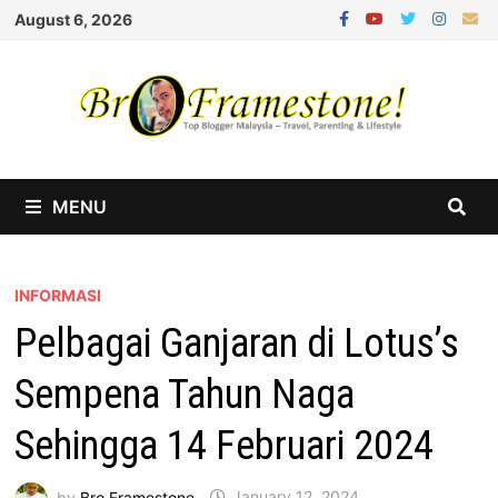
Skip
August 6, 2026
to
content
MENU
INFORMASI
Pelbagai Ganjaran di Lotus’s
Sempena Tahun Naga
Sehingga 14 Februari 2024
by
Bro Framestone
January 12, 2024