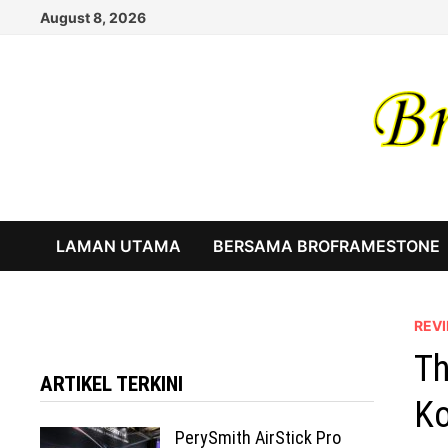
Skip
August 8, 2026
to
content
LAMAN UTAMA
BERSAMA BROFRAMESTONE
REV
Th
ARTIKEL TERKINI
Ko
PerySmith AirStick Pro