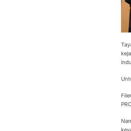
Tay
kej
ind
Unt
Fil
PRO
Nam
key