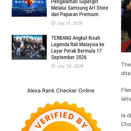
Pengalaman Supergirl
Melalui Samsung Art Store
dan Paparan Premium
July 31, 2026
TERBANG Angkat Kisah
Lagenda Rali Malaysia ke
Layar Perak Bermula 17
September 2026
The
July 30, 2026
dit
Fil
Alexa Rank Checker Online
iai
Ia d
Cho