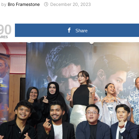
by
Bro Framestone
December 20, 2023
90
Share
ARES