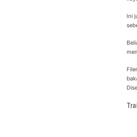
Ini
seb
Bel
mem
Fil
bak
Dise
Tra