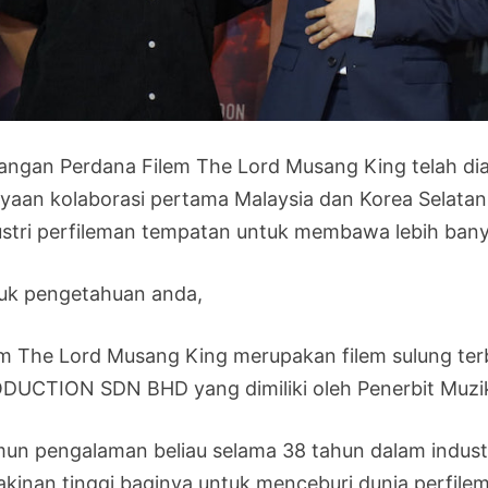
angan Perdana Filem The Lord Musang King telah di
ayaan kolaborasi pertama Malaysia dan Korea Selata
ustri perfileman tempatan untuk membawa lebih banyak
uk pengetahuan anda,
em The Lord Musang King merupakan filem sulung
DUCTION SDN BHD yang dimiliki oleh Penerbit Muzi
un pengalaman beliau selama 38 tahun dalam indus
akinan tinggi baginya untuk menceburi dunia perfilem