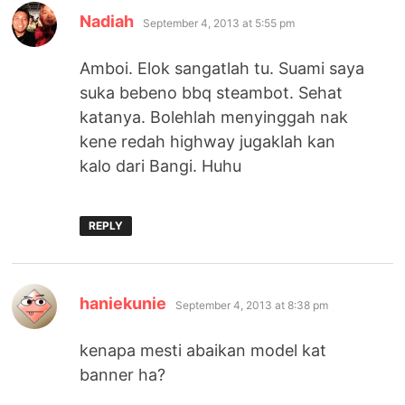
says:
Nadiah
September 4, 2013 at 5:55 pm
Amboi. Elok sangatlah tu. Suami saya
suka bebeno bbq steambot. Sehat
katanya. Bolehlah menyinggah nak
kene redah highway jugaklah kan
kalo dari Bangi. Huhu
REPLY
says:
haniekunie
September 4, 2013 at 8:38 pm
kenapa mesti abaikan model kat
banner ha?