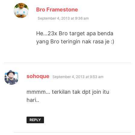
says:
Bro Framestone
September 4, 2013 at 9:36 am
He…23x Bro target apa benda
yang Bro teringin nak rasa je :)
says:
sohoque
September 4, 2013 at 9:53 am
mmmm… terkilan tak dpt join itu
hari..
REPLY