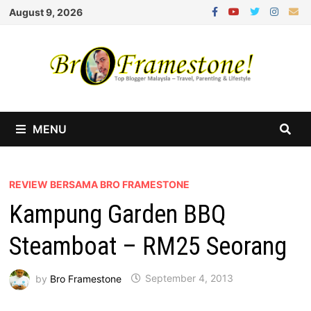
Skip
August 9, 2026
to
content
MENU
REVIEW BERSAMA BRO FRAMESTONE
Kampung Garden BBQ
Steamboat – RM25 Seorang
by
Bro Framestone
September 4, 2013