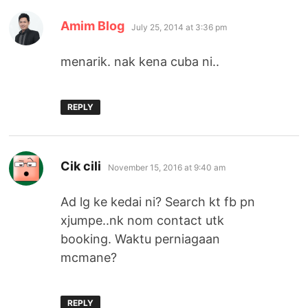
says:
Amim Blog
July 25, 2014 at 3:36 pm
menarik. nak kena cuba ni..
REPLY
says:
Cik cili
November 15, 2016 at 9:40 am
Ad lg ke kedai ni? Search kt fb pn
xjumpe..nk nom contact utk
booking. Waktu perniagaan
mcmane?
REPLY