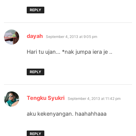
REPLY
says:
dayah
September 4, 2013 at 9:05 pm
Hari tu ujan… *nak jumpa iera je ..
REPLY
says:
Tengku Syukri
September 4, 2013 at 11:42 pm
aku kekenyangan. haahahhaaa
REPLY