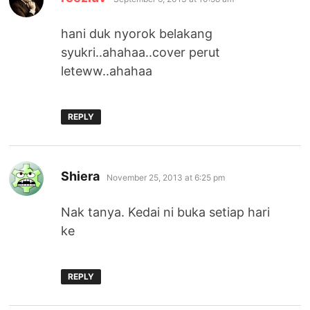
hani duk nyorok belakang
syukri..ahahaa..cover perut
leteww..ahahaa
REPLY
says:
Shiera
November 25, 2013 at 6:25 pm
Nak tanya. Kedai ni buka setiap hari
ke
REPLY