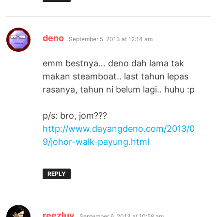
says:
deno
September 5, 2013 at 12:14 am
emm bestnya… deno dah lama tak
makan steamboat.. last tahun lepas
rasanya, tahun ni belum lagi.. huhu :p
p/s: bro, jom???
http://www.dayangdeno.com/2013/0
9/johor-walk-payung.html
REPLY
says:
reezluv
September 6, 2013 at 10:58 am