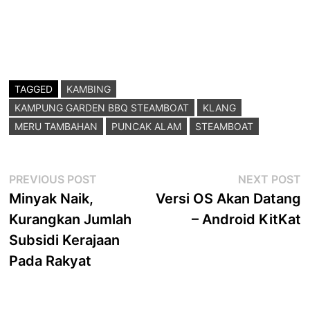
TAGGED
KAMBING
KAMPUNG GARDEN BBQ STEAMBOAT
KLANG
MERU TAMBAHAN
PUNCAK ALAM
STEAMBOAT
Post
Previous
N
PREVIOUS POST
NEXT POST
post:
p
Minyak Naik,
Versi OS Akan Datang
navigation
Kurangkan Jumlah
– Android KitKat
Subsidi Kerajaan
Pada Rakyat