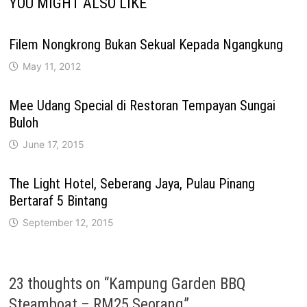
YOU MIGHT ALSO LIKE
Filem Nongkrong Bukan Sekual Kepada Ngangkung
May 11, 2012
Mee Udang Special di Restoran Tempayan Sungai
Buloh
June 17, 2015
The Light Hotel, Seberang Jaya, Pulau Pinang
Bertaraf 5 Bintang
September 12, 2015
23 thoughts on “
Kampung Garden BBQ
Steamboat – RM25 Seorang
”