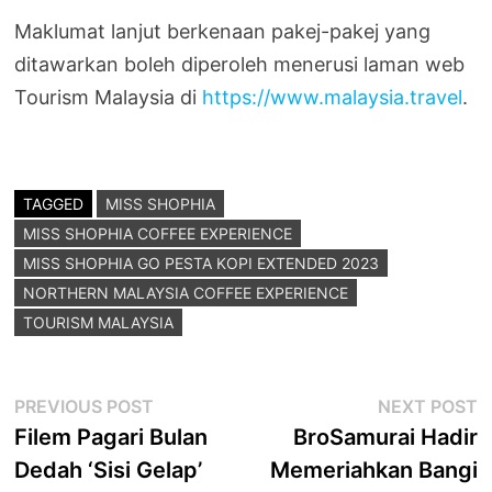
Maklumat lanjut berkenaan pakej-pakej yang
ditawarkan boleh diperoleh menerusi laman web
Tourism Malaysia di
https://www.malaysia.travel
.
TAGGED
MISS SHOPHIA
MISS SHOPHIA COFFEE EXPERIENCE
MISS SHOPHIA GO PESTA KOPI EXTENDED 2023
NORTHERN MALAYSIA COFFEE EXPERIENCE
TOURISM MALAYSIA
Post
Previous
N
PREVIOUS POST
NEXT POST
post:
p
Filem Pagari Bulan
BroSamurai Hadir
navigation
Dedah ‘Sisi Gelap’
Memeriahkan Bangi