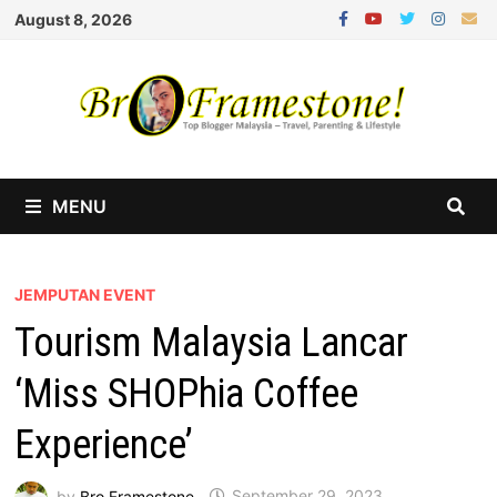
Skip
August 8, 2026
to
content
MENU
JEMPUTAN EVENT
Tourism Malaysia Lancar
‘Miss SHOPhia Coffee
Experience’
by
Bro Framestone
September 29, 2023