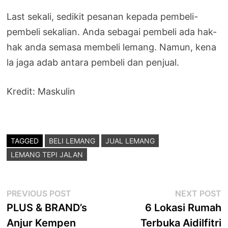
Last sekali, sedikit pesanan kepada pembeli-
pembeli sekalian. Anda sebagai pembeli ada hak-
hak anda semasa membeli lemang. Namun, kena
la jaga adab antara pembeli dan penjual.
Kredit: Maskulin
TAGGED
BELI LEMANG
JUAL LEMANG
LEMANG TEPI JALAN
Post
Previous
N
PREVIOUS POST
NEXT POST
post:
p
PLUS & BRAND’s
6 Lokasi Rumah
navigation
Anjur Kempen
Terbuka Aidilfitri