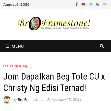
Skip
August 6, 2026
to
content
MENU
FOTO PILIHAN
Jom Dapatkan Beg Tote CU x
Christy Ng Edisi Terhad!
by
Bro Framestone
February 10, 2023