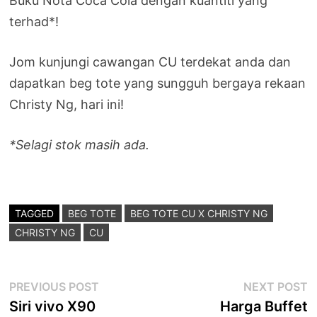
Buku Nota Coca Cola dengan kuantiti yang
terhad*!
Jom kunjungi cawangan CU terdekat anda dan
dapatkan beg tote yang sungguh bergaya rekaan
Christy Ng, hari ini!
*Selagi stok masih ada.
TAGGED
BEG TOTE
BEG TOTE CU X CHRISTY NG
CHRISTY NG
CU
Post
Previous
N
PREVIOUS POST
NEXT POST
post:
p
Siri vivo X90
Harga Buffet
navigation