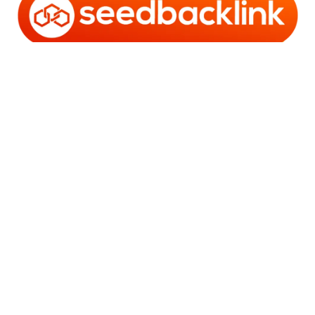
Copyright © 2006 - 2025 Bro Framestone | Owned by
Gabra Media Empire (003752670-X) | Powered by
WordPress
and
Bam
.