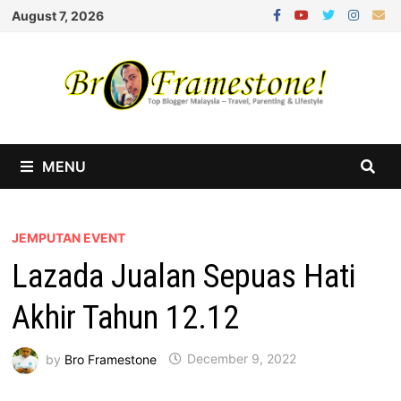
Skip
August 7, 2026
to
content
MENU
JEMPUTAN EVENT
Lazada Jualan Sepuas Hati
Akhir Tahun 12.12
by
Bro Framestone
December 9, 2022