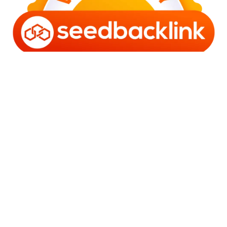
Copyright © 2006 - 2025 Bro Framestone | Owned by
Gabra Media Empire (003752670-X) | Powered by