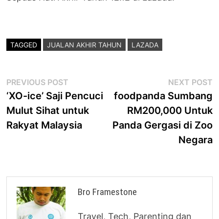
TAGGED
JUALAN AKHIR TAHUN
LAZADA
Post
Previous
N
PREVIOUS POST
NEXT POST
post:
p
‘XO-ice’ Saji Pencuci
foodpanda Sumbang
navigation
Mulut Sihat untuk
RM200,000 Untuk
Rakyat Malaysia
Panda Gergasi di Zoo
Negara
Bro Framestone
Travel, Tech, Parenting dan