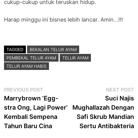
cukup-cukup untuk teruskan hidup.
Harap minggu ini bisnes lebih lancar. Amin…!!!
TAGGED
BEKALAN TELUR AYAM
PEMBEKAL TELUR AYAM
TELUR AYAM
TELUR AYAM HABIS
Post
Previous
N
PREVIOUS POST
NEXT POST
post:
p
Marrybrown ‘Egg-
Suci Najis
navigation
stra Ong, Lagi Power’
Mughallazah Dengan
Kembali Sempena
Safi Skrub Mandian
Tahun Baru Cina
Sertu Antibakteria