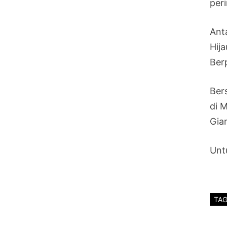
per
Ant
Hij
Ber
Ber
di 
Gia
Untu
TA