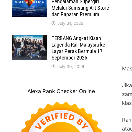
Pengalaman Supergirl
Melalui Samsung Art Store
dan Paparan Premium
July 31, 2026
TERBANG Angkat Kisah
Lagenda Rali Malaysia ke
Layar Perak Bermula 17
September 2026
July 30, 2026
Mas
Jik
Alexa Rank Checker Online
zam
kla
Ram
ata