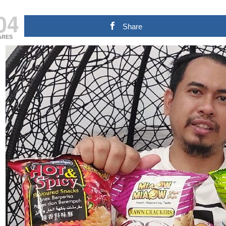
04
Share
ARES