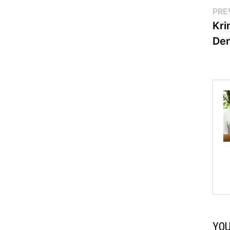
Po
PRE
Kri
na
Den
YOU