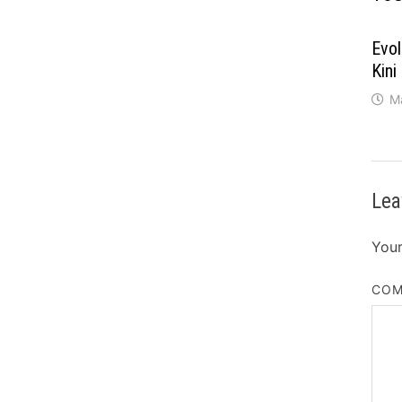
Evo
Kini
M
Lea
Your
CO