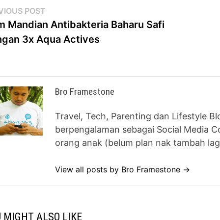
st
Previous
VIOUS POST
post:
m Mandian Antibakteria Baharu Safi
vigation
gan 3x Aqua Actives
Bro Framestone
Travel, Tech, Parenting dan Lifestyle B
berpengalaman sebagai Social Media Co
orang anak (belum plan nak tambah lag
View all posts by Bro Framestone →
 MIGHT ALSO LIKE