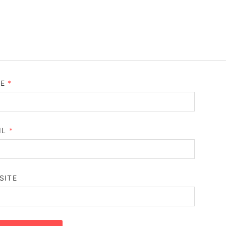
ME
*
IL
*
SITE