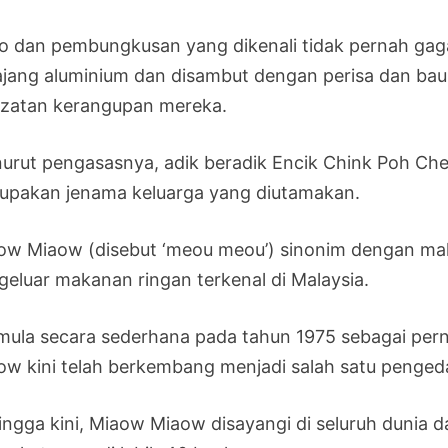
o dan pembungkusan yang dikenali tidak pernah g
ajang aluminium dan disambut dengan perisa dan bau
azatan kerangupan mereka.
urut pengasasnya, adik beradik Encik Chink Poh C
upakan jenama keluarga yang diutamakan.
ow Miaow (disebut ‘meou meou’) sinonim dengan mak
geluar makanan ringan terkenal di Malaysia.
mula secara sederhana pada tahun 1975 sebagai pern
ow kini telah berkembang menjadi salah satu penged
ingga kini, Miaow Miaow disayangi di seluruh dunia 