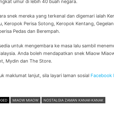
ingkat umur di lebih 40 buah negara.
ara snek mereka yang terkenal dan digemari ialah 
au, Keropok Perisa Sotong, Keropok Kentang, Gegelan
perisa Pedas dan Berempah.
sedia untuk mengembara ke masa lalu sambil menemu
Malaysia. Anda boleh mendapatkan snek Miaow Miaow
nt, Mydin dan The Store.
k maklumat lanjut, sila layari laman sosial
Facebook
GGED
MIAOW MIAOW
NOSTALGIA ZAMAN KANAK-KANAK