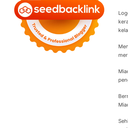
Log
ker
kel
Men
mer
Mia
pen
Ber
Mia
Seh