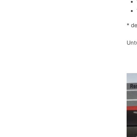
* d
Unt