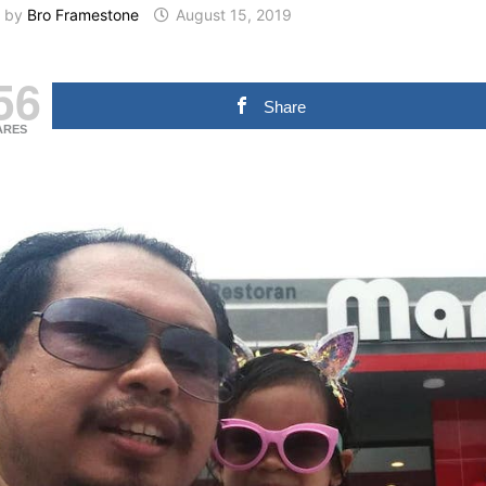
by
Bro Framestone
August 15, 2019
56
Share
ARES