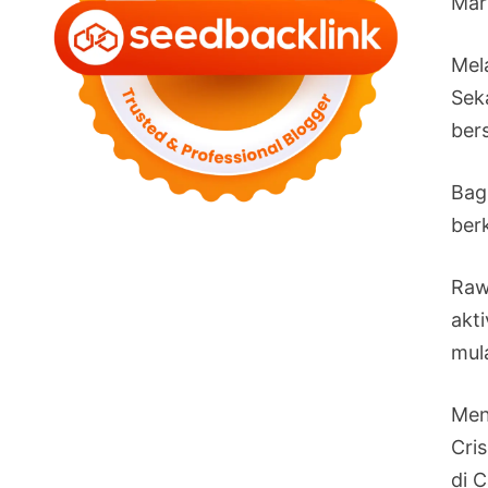
Mar
Mel
Sek
ber
Bag
berk
Raw
akt
mul
Men
Cri
di C