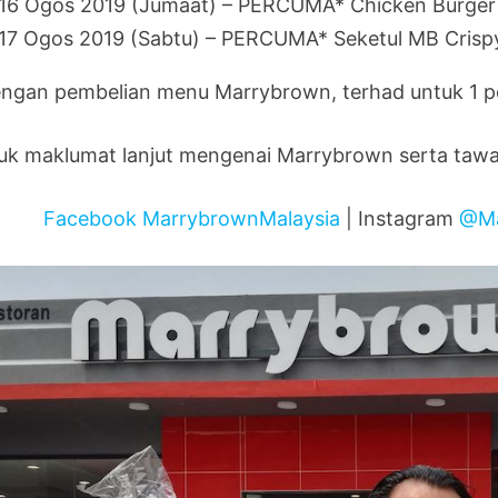
16 Ogos 2019 (Jumaat) – PERCUMA* Chicken Burger 
17 Ogos 2019 (Sabtu) – PERCUMA* Seketul MB Crispy
engan pembelian menu Marrybrown, terhad untuk 1 p
uk maklumat lanjut mengenai Marrybrown serta tawar
Facebook MarrybrownMalaysia
| Instagram
@Ma