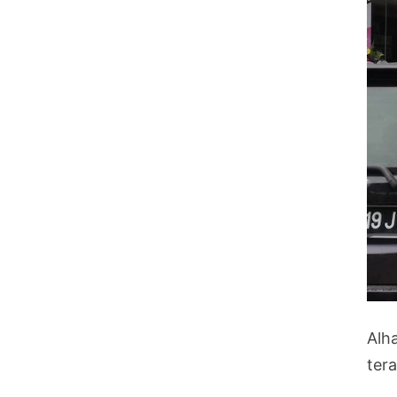
Alh
tera