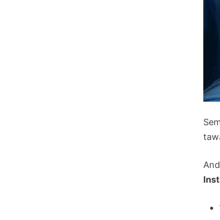
Sem
taw
And
Ins