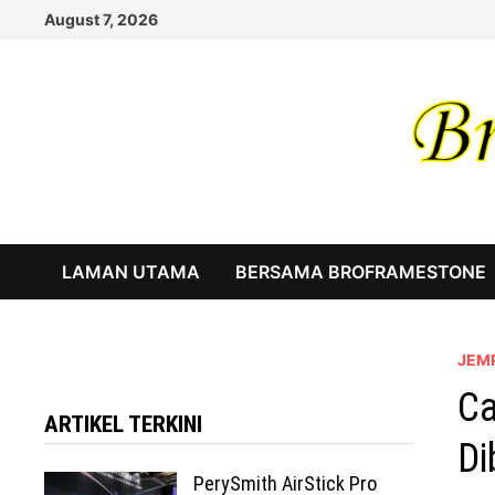
Skip
August 7, 2026
to
content
LAMAN UTAMA
BERSAMA BROFRAMESTONE
JEM
Ca
ARTIKEL TERKINI
Di
PerySmith AirStick Pro