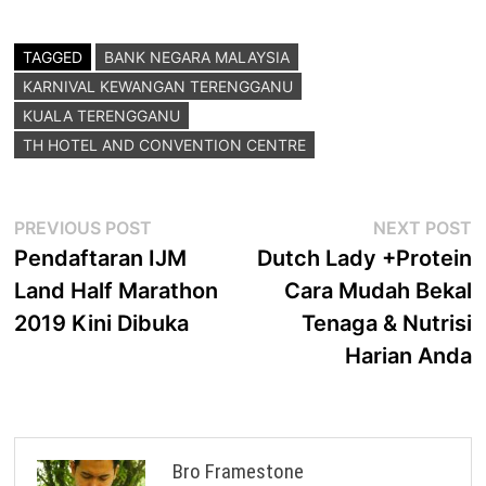
TAGGED
BANK NEGARA MALAYSIA
KARNIVAL KEWANGAN TERENGGANU
KUALA TERENGGANU
TH HOTEL AND CONVENTION CENTRE
Post
Previous
N
PREVIOUS POST
NEXT POST
post:
p
Pendaftaran IJM
Dutch Lady +Protein
navigation
Land Half Marathon
Cara Mudah Bekal
2019 Kini Dibuka
Tenaga & Nutrisi
Harian Anda
Bro Framestone