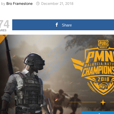
by
Bro Framestone
December 21, 2018
74
Share
ARES