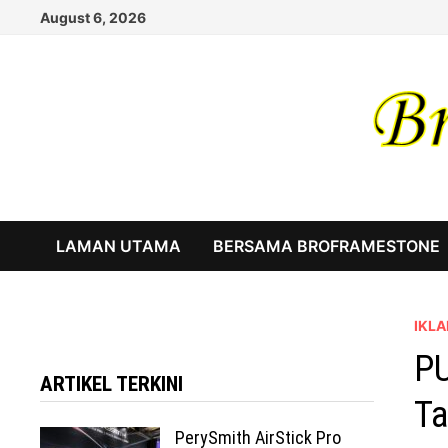
Skip
August 6, 2026
to
content
LAMAN UTAMA
BERSAMA BROFRAMESTONE
IKLA
PU
ARTIKEL TERKINI
Ta
PerySmith AirStick Pro