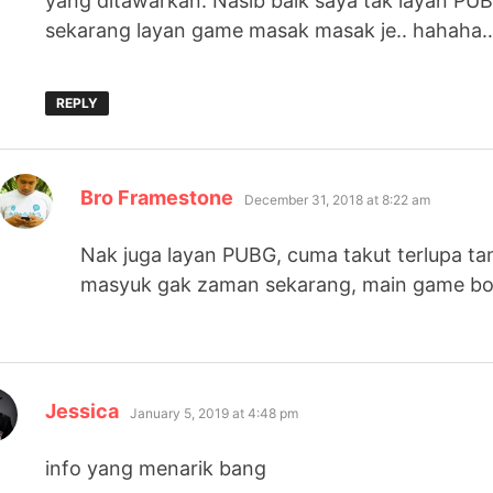
yang ditawarkan. Nasib baik saya tak layan PUB
sekarang layan game masak masak je.. hahaha
REPLY
says:
Bro Framestone
December 31, 2018 at 8:22 am
Nak juga layan PUBG, cuma takut terlupa t
masyuk gak zaman sekarang, main game bol
says:
Jessica
January 5, 2019 at 4:48 pm
info yang menarik bang