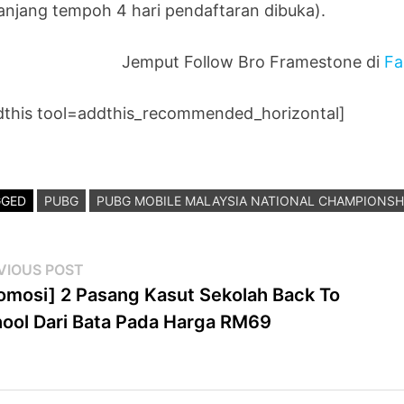
anjang tempoh 4 hari pendaftaran dibuka).
Jemput Follow Bro Framestone di
Fa
dthis tool=addthis_recommended_horizontal]
GGED
PUBG
PUBG MOBILE MALAYSIA NATIONAL CHAMPIONSH
st
Previous
VIOUS POST
post:
omosi] 2 Pasang Kasut Sekolah Back To
vigation
ool Dari Bata Pada Harga RM69