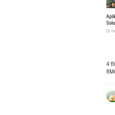
Apli
Sol
Fe
4 t
RM6