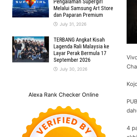
Pengalaman Supergirl
Melalui Samsung Art Store
dan Paparan Premium
July 31, 2026
TERBANG Angkat Kisah
Lagenda Rali Malaysia ke
Layar Perak Bermula 17
Viv
September 2026
Cha
July 30, 2026
Koj
Alexa Rank Checker Online
PUB
dah
4 p