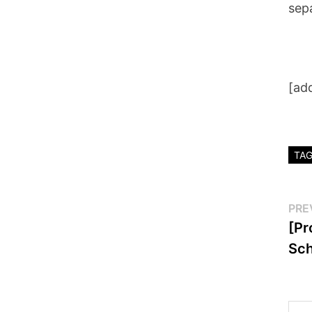
sep
[ad
TA
Po
PRE
[Pr
na
Sch