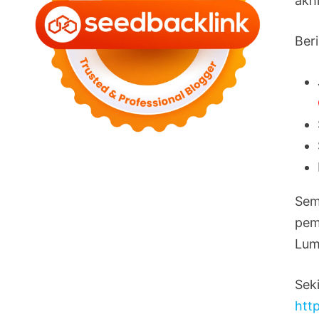
akh
Ber
Sem
pem
Lum
Sek
htt