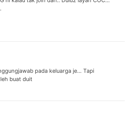
G ni kalau tak join dah.. Dulu2 layan COC…
…
anggungjawab pada keluarga je… Tapi
eh buat duit