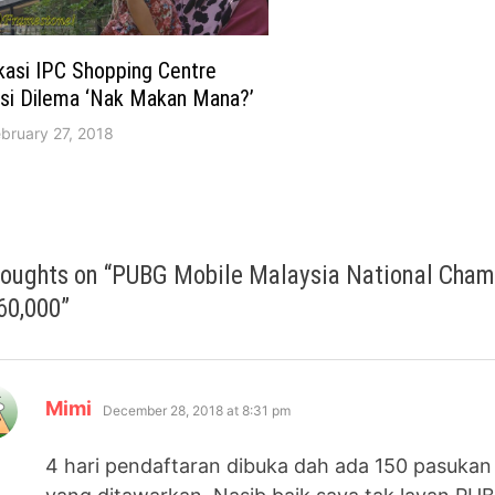
kasi IPC Shopping Centre
usi Dilema ‘Nak Makan Mana?’
bruary 27, 2018
houghts on “
PUBG Mobile Malaysia National Cham
0,000
”
says:
Mimi
December 28, 2018 at 8:31 pm
4 hari pendaftaran dibuka dah ada 150 pasukan