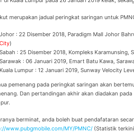
ir di Kuala Lumpur pada 26 Januari 2019 kelak, sekal
ikut merupakan jadual peringkat saringan untuk PMNC
Johor : 22 Disember 2018, Paradigm Mall Johor Bahru
City
)
Sabah : 25 Disember 2018, Kompleks Karamunsing, 
Sarawak : 06 Januari 2019, Emart Batu Kawa, Saraw
Kuala Lumpur : 12 Januari 2019, Sunway Velocity Lev
ua pemenang pada peringkat saringan akan bertemu 
enang. Dan pertandingan akhir akan diadakan pada 26
pur.
iranya berminat, anda boleh buat pendafataran secara
p://www.pubgmobile.com/MY/PMNC/
(Statistik terki