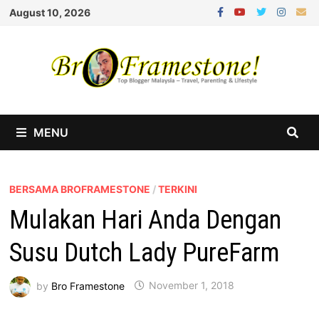
Skip
August 10, 2026
to
content
MENU
BERSAMA BROFRAMESTONE
/
TERKINI
Mulakan Hari Anda Dengan
Susu Dutch Lady PureFarm
by
Bro Framestone
November 1, 2018