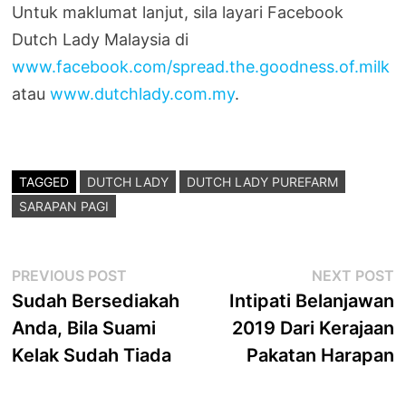
Untuk maklumat lanjut, sila layari Facebook
Dutch Lady Malaysia di
www.facebook.com/spread.the.goodness.of.milk
atau
www.dutchlady.com.my
.
TAGGED
DUTCH LADY
DUTCH LADY PUREFARM
SARAPAN PAGI
Post
Previous
N
PREVIOUS POST
NEXT POST
post:
p
Sudah Bersediakah
Intipati Belanjawan
navigation
Anda, Bila Suami
2019 Dari Kerajaan
Kelak Sudah Tiada
Pakatan Harapan