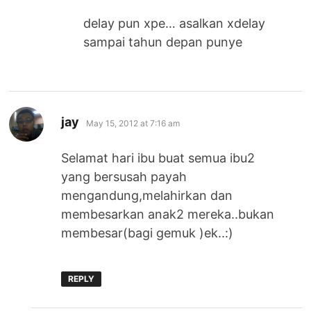
delay pun xpe… asalkan xdelay
sampai tahun depan punye
says:
jay
May 15, 2012 at 7:16 am
Selamat hari ibu buat semua ibu2
yang bersusah payah
mengandung,melahirkan dan
membesarkan anak2 mereka..bukan
membesar(bagi gemuk )ek..:)
REPLY