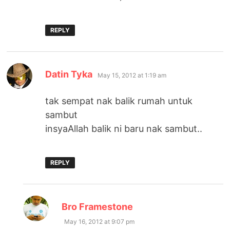
REPLY
says:
Datin Tyka
May 15, 2012 at 1:19 am
tak sempat nak balik rumah untuk
sambut
insyaAllah balik ni baru nak sambut..
REPLY
says:
Bro Framestone
May 16, 2012 at 9:07 pm