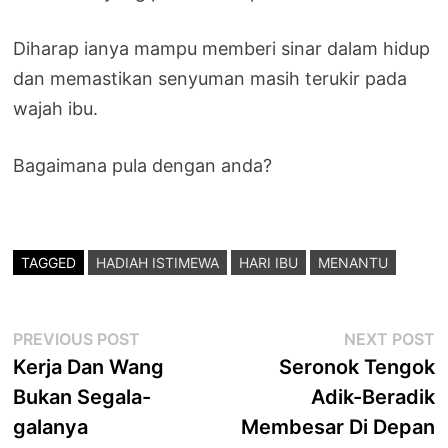
Diharap ianya mampu memberi sinar dalam hidup
dan memastikan senyuman masih terukir pada
wajah ibu.
Bagaimana pula dengan anda?
TAGGED
HADIAH ISTIMEWA
HARI IBU
MENANTU
Post
Previous
N
PREVIOUS POST
NEXT POST
post:
p
Kerja Dan Wang
Seronok Tengok
navigation
Bukan Segala-
Adik-Beradik
galanya
Membesar Di Depan