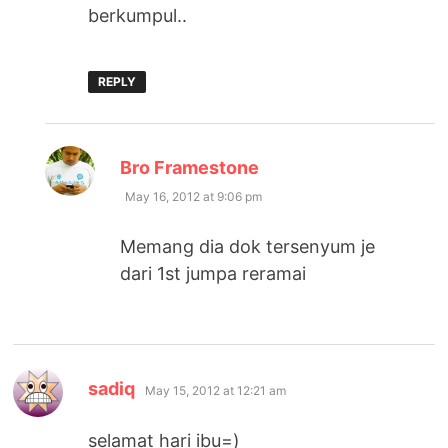
berkumpul..
REPLY
says:
Bro Framestone
May 16, 2012 at 9:06 pm
Memang dia dok tersenyum je
dari 1st jumpa reramai
says:
sadiq
May 15, 2012 at 12:21 am
selamat hari ibu=)