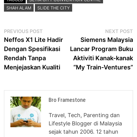
SHAH ALAM
SLIDE THE CITY
Post
Previous
N
PREVIOUS POST
NEXT POST
post:
p
Neffos X1 Lite Hadir
Siemens Malaysia
navigation
Dengan Spesifikasi
Lancar Program Buku
Rendah Tanpa
Aktiviti Kanak-kanak
Menjejaskan Kualiti
“My Train-Ventures”
Bro Framestone
Travel, Tech, Parenting dan
Lifestyle Blogger di Malaysia
sejak tahun 2006. 12 tahun