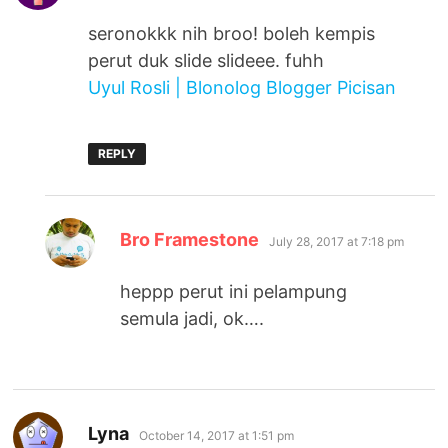
seronokkk nih broo! boleh kempis
perut duk slide slideee. fuhh
Uyul Rosli | Blonolog Blogger Picisan
REPLY
says:
Bro Framestone
July 28, 2017 at 7:18 pm
heppp perut ini pelampung
semula jadi, ok….
says:
Lyna
October 14, 2017 at 1:51 pm