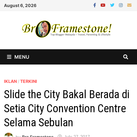
Skip
August 6, 2026
to
content
MENU
IKLAN
/
TERKINI
Slide the City Bakal Berada di
Setia City Convention Centre
Selama Sebulan
by
Bro Framestone
July 27, 2017