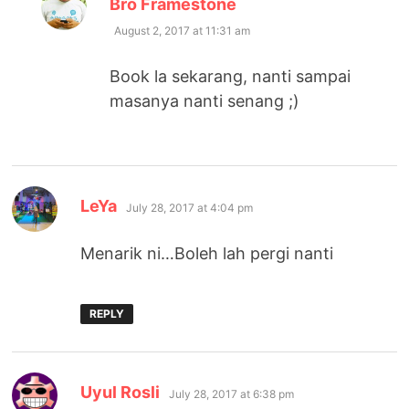
Bro Framestone
August 2, 2017 at 11:31 am
Book la sekarang, nanti sampai
masanya nanti senang ;)
says:
LeYa
July 28, 2017 at 4:04 pm
Menarik ni…Boleh lah pergi nanti
REPLY
says:
Uyul Rosli
July 28, 2017 at 6:38 pm