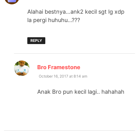
Alahai bestnya…ank2 kecil sgt lg xdp
la pergi huhuhu…???
REPLY
says:
Bro Framestone
October 16, 2017 at 8:14 am
Anak Bro pun kecil lagi.. hahahah