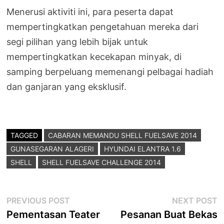
Menerusi aktiviti ini, para peserta dapat
mempertingkatkan pengetahuan mereka dari
segi pilihan yang lebih bijak untuk
mempertingkatkan kecekapan minyak, di
samping berpeluang memenangi pelbagai hadiah
dan ganjaran yang eksklusif.
TAGGED
CABARAN MEMANDU SHELL FUELSAVE 2014
GUNASEGARAN ALAGERI
HYUNDAI ELANTRA 1.6
SHELL
SHELL FUELSAVE CHALLENGE 2014
Post
Previous
N
PREVIOUS POST
NEXT POST
post:
p
Pementasan Teater
Pesanan Buat Bekas
navigation