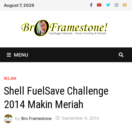
Skip
August 7, 2026
to
content
MENU
IKLAN
Shell FuelSave Challenge
2014 Makin Meriah
by
Bro Framestone
September 4, 2014