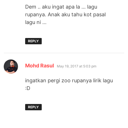
Dem .. aku ingat apa la … lagu
rupanya. Anak aku tahu kot pasal
lagu ni …
REPLY
says:
Mohd Rasul
May 19, 2017 at 5:03 pm
ingatkan pergi zoo rupanya lirik lagu
:D
REPLY