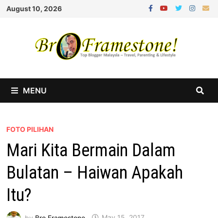
Skip
August 10, 2026
to
content
MENU
FOTO PILIHAN
Mari Kita Bermain Dalam
Bulatan – Haiwan Apakah
Itu?
by
Bro Framestone
May 15, 2017