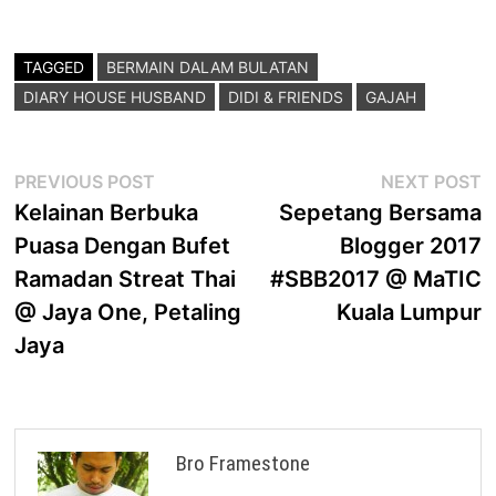
TAGGED
BERMAIN DALAM BULATAN
DIARY HOUSE HUSBAND
DIDI & FRIENDS
GAJAH
Post
Previous
N
PREVIOUS POST
NEXT POST
post:
p
Kelainan Berbuka
Sepetang Bersama
navigation
Puasa Dengan Bufet
Blogger 2017
Ramadan Streat Thai
#SBB2017 @ MaTIC
@ Jaya One, Petaling
Kuala Lumpur
Jaya
Bro Framestone