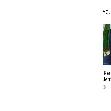
YOU
‘Ke
Jerr
J