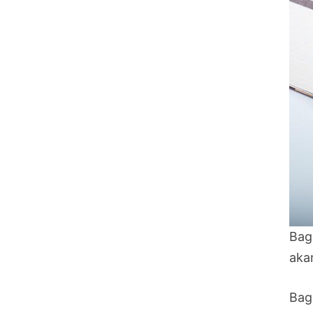
Bag
aka
Bag