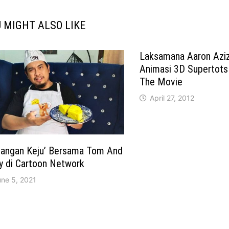
 MIGHT ALSO LIKE
Laksamana Aaron Azi
Animasi 3D Supertots
The Movie
April 27, 2012
riangan Keju’ Bersama Tom And
y di Cartoon Network
une 5, 2021