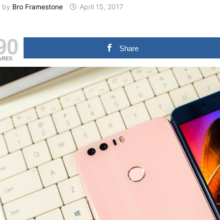
by
Bro Framestone
April 15, 2017
90
Share
ARES