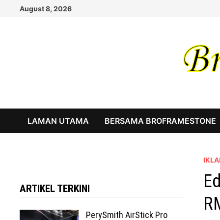
Skip
August 8, 2026
to
content
LAMAN UTAMA
BERSAMA BROFRAMESTONE
IKLA
Ed
ARTIKEL TERKINI
R
PerySmith AirStick Pro