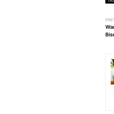
TA
Po
PRE
Wan
na
Bis