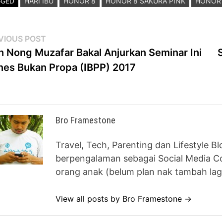
GGED
HARI IBU
HONOR 8
HONOR 8 SAKURA PINK
HONOR 
st
Previous
VIOUS POST
post:
 Nong Muzafar Bakal Anjurkan Seminar Ini
vigation
nes Bukan Propa (IBPP) 2017
Bro Framestone
Travel, Tech, Parenting dan Lifestyle B
berpengalaman sebagai Social Media Co
orang anak (belum plan nak tambah lag
View all posts by Bro Framestone →