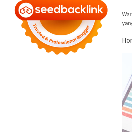
War
yan
Hon