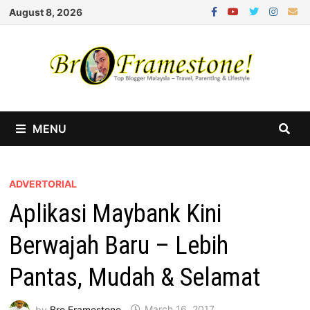
Skip
August 8, 2026
to
content
MENU
ADVERTORIAL
Aplikasi Maybank Kini
Berwajah Baru – Lebih
Pantas, Mudah & Selamat
by
Bro Framestone
March 16, 2017