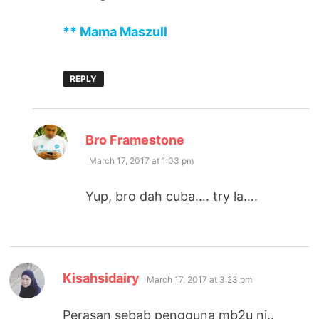
** Mama Maszull
REPLY
says:
Bro Framestone
March 17, 2017 at 1:03 pm
Yup, bro dah cuba…. try la….
says:
Kisahsidairy
March 17, 2017 at 3:23 pm
Perasan sebab pengguna mb2u ni..