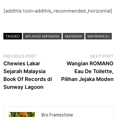
[addthis tool=addthis_recommended_horizontal]
TAGGED
APLIKASI MAYBANK
MAYBANK
MAYBANK2U
Post
Previous
N
PREVIOUS POST
NEXT POST
post:
p
Chewies Lakar
Wangian ROMANO
navigation
Sejarah Malaysia
Eau De Toilette,
Book Of Records di
Pilihan Jejaka Moden
Sunway Lagoon
Bro Framestone