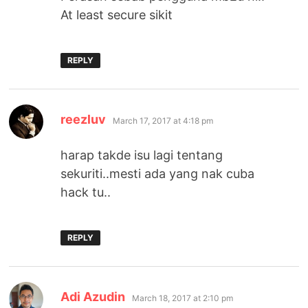
At least secure sikit
REPLY
says:
reezluv
March 17, 2017 at 4:18 pm
harap takde isu lagi tentang
sekuriti..mesti ada yang nak cuba
hack tu..
REPLY
says:
Adi Azudin
March 18, 2017 at 2:10 pm