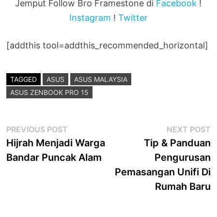
Jemput Follow Bro Framestone di
Facebook
!
Instagram
!
Twitter
[addthis tool=addthis_recommended_horizontal]
TAGGED
ASUS
ASUS MALAYSIA
ASUS ZENBOOK PRO 15
Post
Previous
N
PREVIOUS POST
NEXT POST
post:
p
Hijrah Menjadi Warga
Tip & Panduan
navigation
Bandar Puncak Alam
Pengurusan
Pemasangan Unifi Di
Rumah Baru