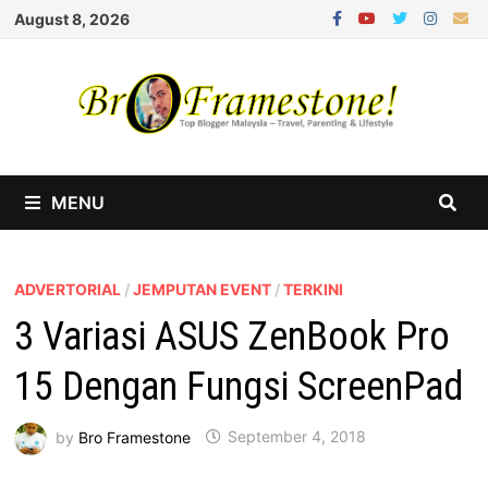
Skip
August 8, 2026
to
content
MENU
ADVERTORIAL
/
JEMPUTAN EVENT
/
TERKINI
3 Variasi ASUS ZenBook Pro
15 Dengan Fungsi ScreenPad
by
Bro Framestone
September 4, 2018