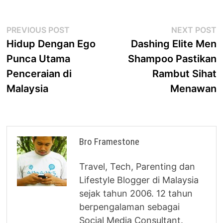
Post
Previous
N
PREVIOUS POST
NEXT POST
post:
p
Hidup Dengan Ego
Dashing Elite Men
navigation
Punca Utama
Shampoo Pastikan
Penceraian di
Rambut Sihat
Malaysia
Menawan
Bro Framestone
Travel, Tech, Parenting dan
Lifestyle Blogger di Malaysia
sejak tahun 2006. 12 tahun
berpengalaman sebagai
Social Media Consultant.