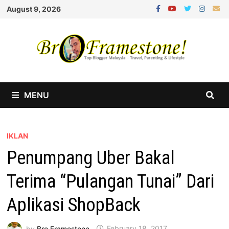
Skip
August 9, 2026
to
content
MENU
IKLAN
Penumpang Uber Bakal
Terima “Pulangan Tunai” Dari
Aplikasi ShopBack
by
Bro Framestone
February 18, 2017