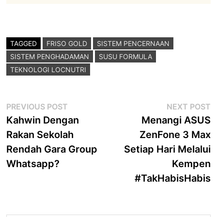
TAGGED
FRISO GOLD
SISTEM PENCERNAAN
SISTEM PENGHADAMAN
SUSU FORMULA
TEKNOLOGI LOCNUTRI
Post
Previous
N
PREVIOUS POST
NEXT POST
post:
p
Kahwin Dengan
Menangi ASUS
navigation
Rakan Sekolah
ZenFone 3 Max
Rendah Gara Group
Setiap Hari Melalui
Whatsapp?
Kempen
#TakHabisHabis