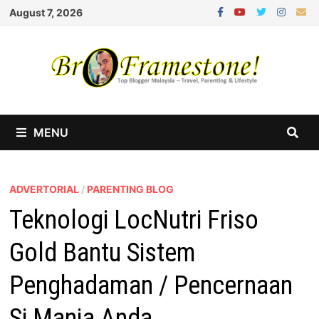
Skip
August 7, 2026
to
content
MENU
ADVERTORIAL
/
PARENTING BLOG
Teknologi LocNutri Friso
Gold Bantu Sistem
Penghadaman / Pencernaan
Si Manja Anda