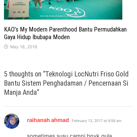
KAO’s My Modern Parenthood Bantu Permudahkan
Gaya Hidup Ibubapa Moden
May 18, 2018
5 thoughts on “
Teknologi LocNutri Friso Gold
Bantu Sistem Penghadaman / Pencernaan Si
Manja Anda
”
says:
raihanah ahmad
February 13, 2017 at 9:56 am
sometimes susu camni bnyk gula