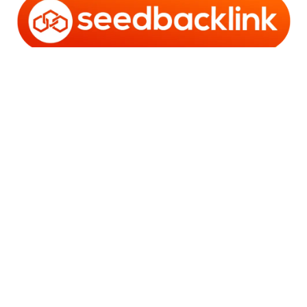
Copyright © 2006 - 2025 Bro Framestone | Owned by
Gabra Media Empire (003752670-X) | Powered by
WordPress
and
Bam
.