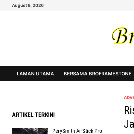
Skip
August 8, 2026
to
content
LAMAN UTAMA
BERSAMA BROFRAMESTONE
ADV
Ri
ARTIKEL TERKINI
J
PerySmith AirStick Pro