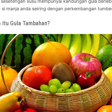
 sesetengah susu mempunyai kandungan gula berlebiha
h si manja anda seiring dengan perkembangan tumbe
 Itu Gula Tambahan?