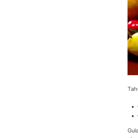
Tah
Gul