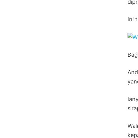
dip
Ini
Bag
And
yan
Iany
sira
Wal
kepa