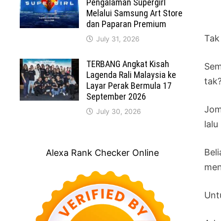
Pengalaman Supergirl
Melalui Samsung Art Store
dan Paparan Premium
Tak
July 31, 2026
TERBANG Angkat Kisah
Sem
Lagenda Rali Malaysia ke
tak
Layar Perak Bermula 17
September 2026
Jom
July 30, 2026
lal
Bel
Alexa Rank Checker Online
men
Unt