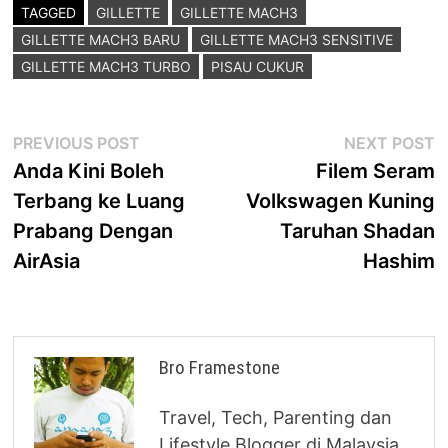
TAGGED
GILLETTE
GILLETTE MACH3
GILLETTE MACH3 BARU
GILLETTE MACH3 SENSITIVE
GILLETTE MACH3 TURBO
PISAU CUKUR
Post
Previous
N
PREVIOUS POST
NEXT POST
post:
p
Anda Kini Boleh
Filem Seram
navigation
Terbang ke Luang
Volkswagen Kuning
Prabang Dengan
Taruhan Shadan
AirAsia
Hashim
Bro Framestone
Travel, Tech, Parenting dan
Lifestyle Blogger di Malaysia