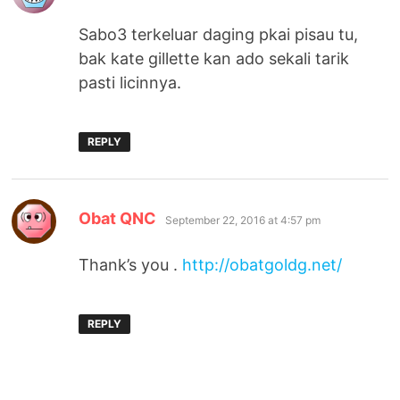
Sabo3 terkeluar daging pkai pisau tu,
bak kate gillette kan ado sekali tarik
pasti licinnya.
REPLY
says:
Obat QNC
September 22, 2016 at 4:57 pm
Thank’s you .
http://obatgoldg.net/
REPLY