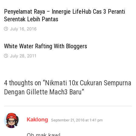
Penyelamat Raya – Innergie LifeHub Cas 3 Peranti
Serentak Lebih Pantas
July 16, 2016
White Water Rafting With Bloggers
July 28, 2011
4 thoughts on “
Nikmati 10x Cukuran Sempurna
Dengan Gillette Mach3 Baru
”
says:
Kaklong
September 21, 2016 at 1:41 pm
Oh mak kaw!