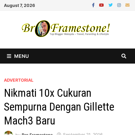
Skip
August 7, 2026
to
content
MENU
ADVERTORIAL
Nikmati 10x Cukuran
Sempurna Dengan Gillette
Mach3 Baru
by
Bro Framestone
September 21, 2016