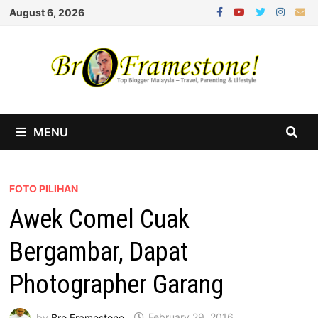
Skip
August 6, 2026
to
content
MENU
FOTO PILIHAN
Awek Comel Cuak
Bergambar, Dapat
Photographer Garang
by
Bro Framestone
February 29, 2016