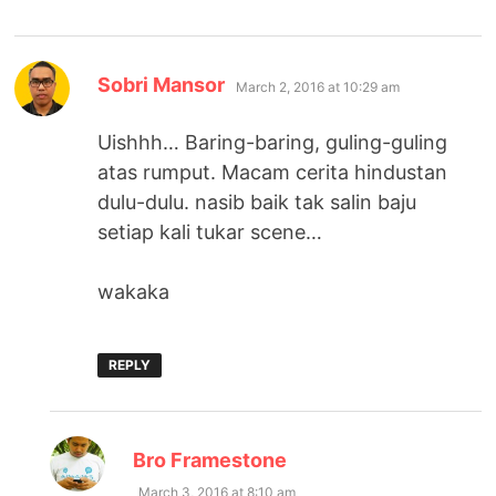
says:
Sobri Mansor
March 2, 2016 at 10:29 am
Uishhh… Baring-baring, guling-guling
atas rumput. Macam cerita hindustan
dulu-dulu. nasib baik tak salin baju
setiap kali tukar scene…
wakaka
REPLY
says:
Bro Framestone
March 3, 2016 at 8:10 am