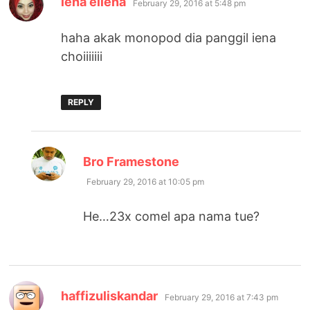
iena eliena
February 29, 2016 at 5:48 pm
haha akak monopod dia panggil iena
choiiiiiii
REPLY
says:
Bro Framestone
February 29, 2016 at 10:05 pm
He…23x comel apa nama tue?
says:
haffizuliskandar
February 29, 2016 at 7:43 pm