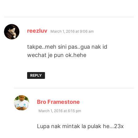
says:
reezluv
March 1, 2016 at 9:06 am
takpe..meh sini pas..gua nak id
wechat je pun ok.hehe
REPLY
says:
Bro Framestone
March 1, 2016 at 6:15 pm
Lupa nak mintak la pulak he…23x