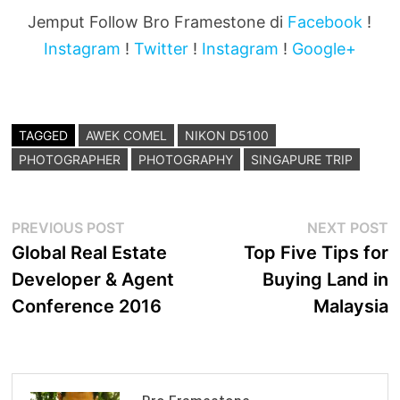
Jemput Follow Bro Framestone di
Facebook
!
Instagram
!
Twitter
!
Instagram
!
Google+
TAGGED
AWEK COMEL
NIKON D5100
PHOTOGRAPHER
PHOTOGRAPHY
SINGAPURE TRIP
Post
Previous
N
PREVIOUS POST
NEXT POST
post:
p
Global Real Estate
Top Five Tips for
navigation
Developer & Agent
Buying Land in
Conference 2016
Malaysia