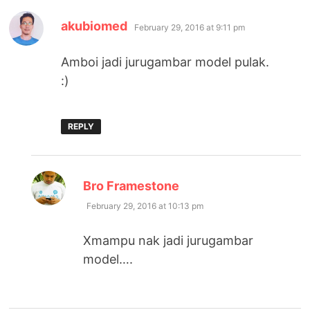
says:
akubiomed
February 29, 2016 at 9:11 pm
Amboi jadi jurugambar model pulak.
:)
REPLY
says:
Bro Framestone
February 29, 2016 at 10:13 pm
Xmampu nak jadi jurugambar
model….