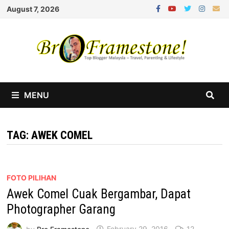
Skip
August 7, 2026
to
content
MENU
TAG:
AWEK COMEL
FOTO PILIHAN
Awek Comel Cuak Bergambar, Dapat
Photographer Garang
by
Bro Framestone
February 29, 2016
12