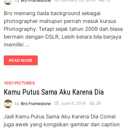
Bro memang tiada background sebagai
photographer mahupun pernah masuk kursus
Photography. Tetapi sejak tahun 2009 dah biasa
bermain dengan DSLR, Lebih ketara bila berjaya
memiliki …
AWEK
READ MORE
COMEL
CUAK
BERGAMBAR,
DAPAT
PHOTOGRAPHER
GARANG
1001 PICTURES
Kamu Putus Sama Aku Karena Dia
by
Bro Framestone
June 9, 2014
29
Jadi Kamu Putus Sama Aku Karena Dia Comel
juga awek yang kongsikan gambar dan caption