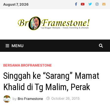
Skip
August 7, 2026
to
content
MENU
BERSAMA BROFRAMESTONE
Singgah ke “Sarang” Mamat
Khalid di Tg Malim, Perak
by
Bro Framestone
October 26, 2015