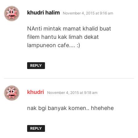
says:
khudri halim
November 4, 2015 at 9:16 am
NAnti mintak mamat khalid buat
filem hantu kak limah dekat
lampuneon cafe…. :)
REPLY
says:
khudri
November 4, 2015 at 9:18 am
nak bgi banyak komen.. hhehehe
REPLY