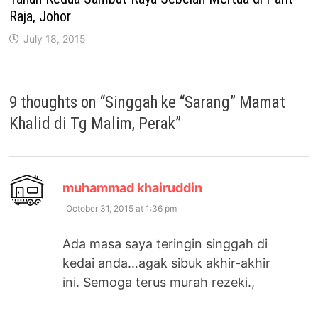
Raja, Johor
July 18, 2015
9 thoughts on “
Singgah ke “Sarang” Mamat
Khalid di Tg Malim, Perak
”
says:
muhammad khairuddin
October 31, 2015 at 1:36 pm
Ada masa saya teringin singgah di
kedai anda…agak sibuk akhir-akhir
ini. Semoga terus murah rezeki.,