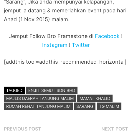
“Sarang”, Jika anda mempunyai kelapangan,
jemput la datang & memeriahkan event pada hari
Ahad (1 Nov 2015) malam.
Jemput Follow Bro Framestone di
Facebook
!
Instagram
!
Twitter
[addthis tool=addthis_recommended_horizontal]
TAGGED
ENJIT SEMUT SDN BHD
MAJLIS DAERAH TANJUNG MALIM
MAMAT KHALID
RUMAH REHAT TANJUNG MALIM
SARANG
TG MALIM
Post
Previous
N
PREVIOUS POST
NEXT POST