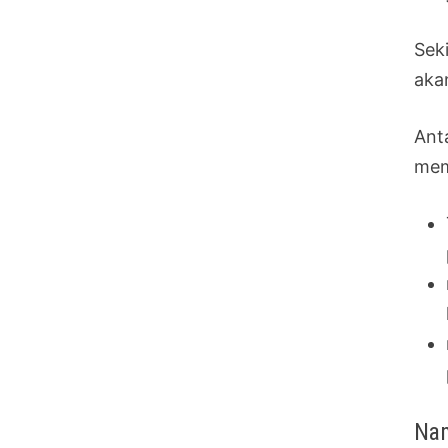
Sek
aka
Ant
mem
Nam