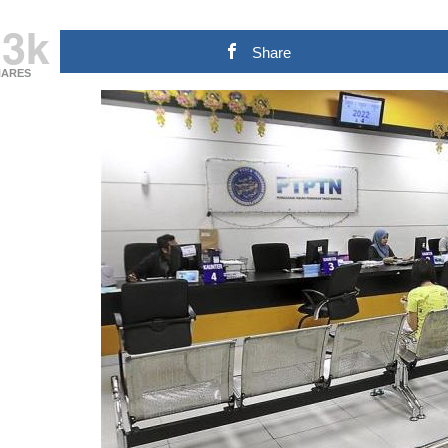
.3k
Share
HARES