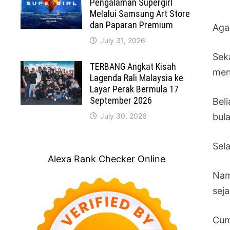
Pengalaman Supergirl
Melalui Samsung Art Store
dan Paparan Premium
Aga
July 31, 2026
Sek
TERBANG Angkat Kisah
men
Lagenda Rali Malaysia ke
Layar Perak Bermula 17
September 2026
Bel
July 30, 2026
bul
Sel
Alexa Rank Checker Online
Nam
seja
Cum