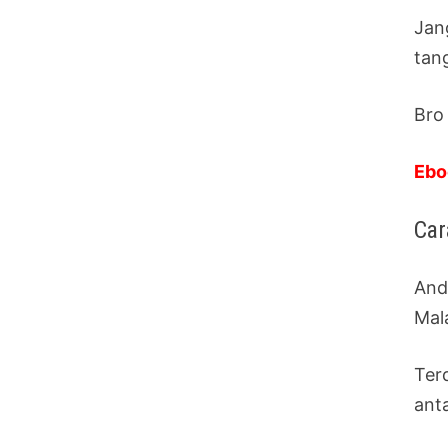
Jan
tan
Bro
Ebo
Car
And
Mal
Ter
ant