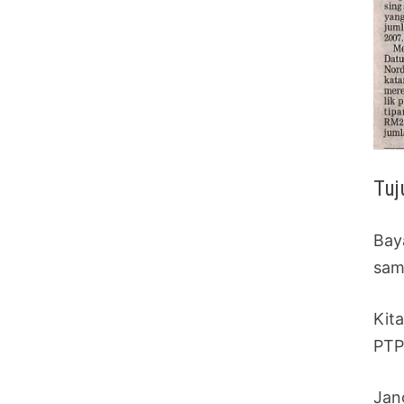
Tuj
Bay
sam
Kit
PTP
Jang