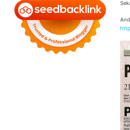
Seka
And
http