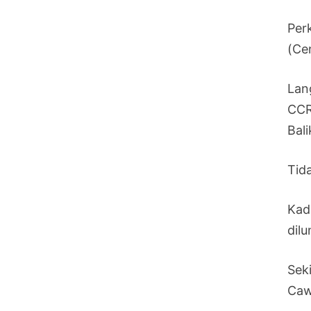
Per
(Ce
Lan
CCR
Bali
Tid
Kad
dil
Sek
Caw