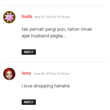
says:
huda
May 27, 2015 at 10:26 am
tak pernah pergi pun, tahun ninak
ajak husband pegila…
REPLY
says:
iena
June 25, 2015 at 10:49 am
i love shopping hehehe
REPLY