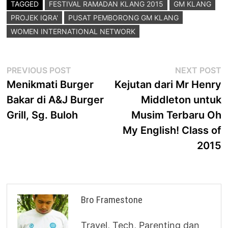
TAGGED
FESTIVAL RAMADAN KLANG 2015
GM KLANG
PROJEK IQRA'
PUSAT PEMBORONG GM KLANG
WOMEN INTERNATIONAL NETWORK
Post
Previous
N
PREVIOUS POST
NEXT POST
post:
p
Menikmati Burger
Kejutan dari Mr Henry
navigation
Bakar di A&J Burger
Middleton untuk
Grill, Sg. Buloh
Musim Terbaru Oh
My English! Class of
2015
Bro Framestone
Travel, Tech, Parenting dan