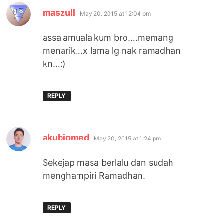
says:
maszull
May 20, 2015 at 12:04 pm
assalamualaikum bro….memang
menarik…x lama lg nak ramadhan
kn…:)
REPLY
says:
akubiomed
May 20, 2015 at 1:24 pm
Sekejap masa berlalu dan sudah
menghampiri Ramadhan.
REPLY