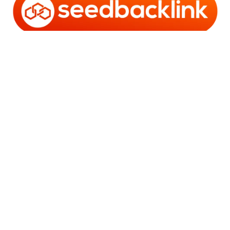
Copyright © 2006 - 2025 Bro Framestone | Owned by
Gabra Media Empire (003752670-X) | Powered by
WordPress
and
Bam
.