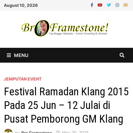
Skip
August 10, 2026
to
content
MENU
JEMPUTAN EVENT
Festival Ramadan Klang 2015
Pada 25 Jun – 12 Julai di
Pusat Pemborong GM Klang
by
Bro Framestone
May 20, 2015