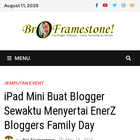
Skip
August 11, 2026
to
content
MENU
JEMPUTAN EVENT
iPad Mini Buat Blogger
Sewaktu Menyertai EnerZ
Bloggers Family Day
by
Bro Framestone
May 14, 2015