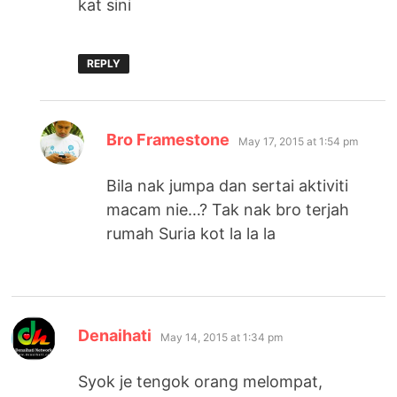
kat sini
REPLY
says:
Bro Framestone
May 17, 2015 at 1:54 pm
Bila nak jumpa dan sertai aktiviti
macam nie…? Tak nak bro terjah
rumah Suria kot la la la
says:
Denaihati
May 14, 2015 at 1:34 pm
Syok je tengok orang melompat,