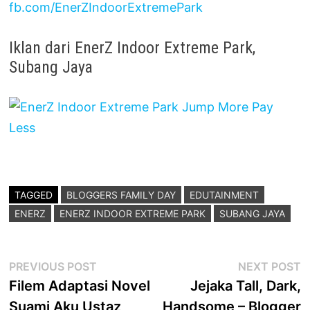
fb.com/EnerZIndoorExtremePark
Iklan dari EnerZ Indoor Extreme Park,
Subang Jaya
TAGGED
BLOGGERS FAMILY DAY
EDUTAINMENT
ENERZ
ENERZ INDOOR EXTREME PARK
SUBANG JAYA
Post
Previous
N
PREVIOUS POST
NEXT POST
post:
p
Filem Adaptasi Novel
Jejaka Tall, Dark,
navigation
Suami Aku Ustaz
Handsome – Blogger