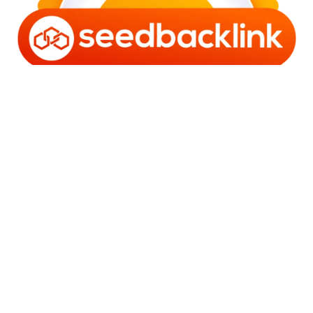
Copyright © 2006 - 2025 Bro Framestone | Owned by
Gabra Media Empire (003752670-X) | Powered by