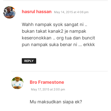
says:
hasrul hassan
May 14, 2015 at 4:06 pm
Wahh nampak syok sangat ni ..
bukan takat kanak2 je nampak
keseronokkan .. org tua dan buncit
pun nampak suka benar ni … erkkk
REPLY
says:
Bro Framestone
May 17, 2015 at 2:00 pm
Mu maksudkan siapa ek?