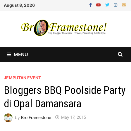
Skip
August 8, 2026
to
content
MENU
JEMPUTAN EVENT
Bloggers BBQ Poolside Party
di Opal Damansara
by
Bro Framestone
May 17, 2015