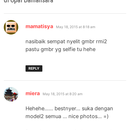
di Opal Damansara
”
says:
mamatisya
May 18, 2015 at 8:18 am
nasibaik sempat nyelit gmbr rmi2
pastu gmbr yg selfie tu hehe
REPLY
says:
miera
May 18, 2015 at 8:20 am
Hehehe…… bestnyer… suka dengan
model2 semua … nice photos… =)