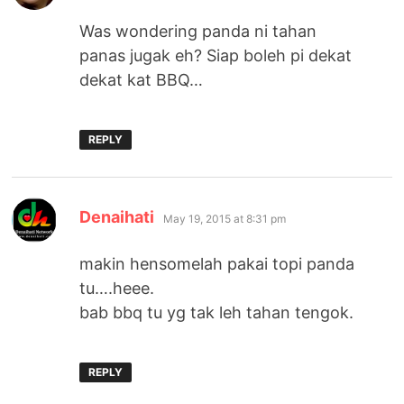
Was wondering panda ni tahan
panas jugak eh? Siap boleh pi dekat
dekat kat BBQ…
REPLY
says:
Denaihati
May 19, 2015 at 8:31 pm
makin hensomelah pakai topi panda
tu….heee.
bab bbq tu yg tak leh tahan tengok.
REPLY