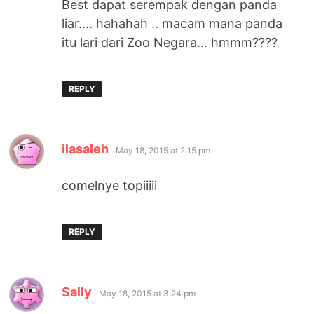
Best dapat serempak dengan panda
liar…. hahahah .. macam mana panda
itu lari dari Zoo Negara… hmmm????
REPLY
says:
ilasaleh
May 18, 2015 at 2:15 pm
comelnye topiiiii
REPLY
says:
Sally
May 18, 2015 at 3:24 pm