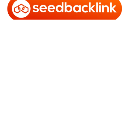
Copyright © 2006 - 2025 Bro Framestone | Owned by
Gabra Media Empire (003752670-X) | Powered by
WordPress
and
Bam
.