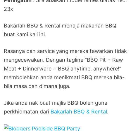
Peringatan
: Sila abaikan model femes diatas he…
23x
Bakarlah BBQ & Rental menaja makanan BBQ
buat kami kali ini.
Rasanya dan service yang mereka tawarkan tidak
mengecewakan. Dengan tagline “BBQ Pit + Raw
Meat + Dinnerware = BBQ anytime, anywhere!”
membolehkan anda menikmati BBQ mereka bila-
bila masa dan dimana juga.
Jika anda nak buat majlis BBQ boleh guna
perkhidmatan dari
Bakarlah BBQ & Rental
.