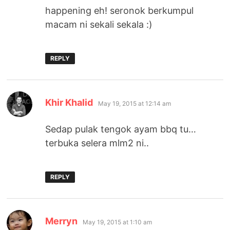
happening eh! seronok berkumpul
macam ni sekali sekala :)
REPLY
says:
Khir Khalid
May 19, 2015 at 12:14 am
Sedap pulak tengok ayam bbq tu…
terbuka selera mlm2 ni..
REPLY
says:
Merryn
May 19, 2015 at 1:10 am