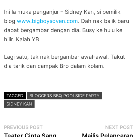
Ini la muka penganjur – Sidney Kan, si pemilik
blog
www.bigboysoven.com
. Dah nak balik baru
dapat bergambar dengan dia. Busy ke hulu ke
hilir. Kalah YB.
Lagi satu, tak nak bergambar awal-awal. Takut
dia tarik dan campak Bro dalam kolam.
TAGGED
BLOGGERS BBQ POOLSIDE PARTY
SIDNEY KAN
Post
Previous
N
PREVIOUS POST
NEXT POST
post:
p
Teater Cinta Sang
Majlis Pelancaran