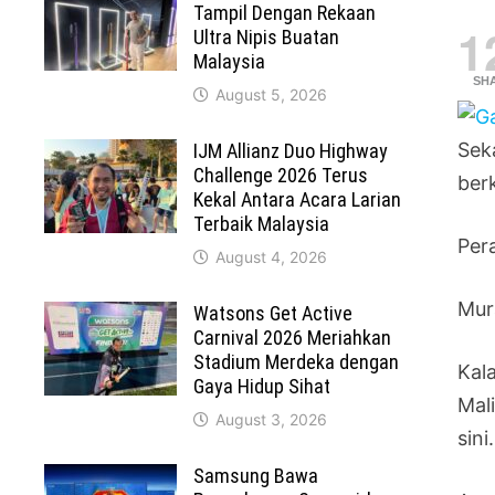
Tampil Dengan Rekaan
1
Ultra Nipis Buatan
Malaysia
SH
August 5, 2026
Sek
IJM Allianz Duo Highway
Challenge 2026 Terus
ber
Kekal Antara Acara Larian
Terbaik Malaysia
Per
August 4, 2026
Mur
Watsons Get Active
Carnival 2026 Meriahkan
Stadium Merdeka dengan
Kal
Gaya Hidup Sihat
Mal
August 3, 2026
sini.
Samsung Bawa