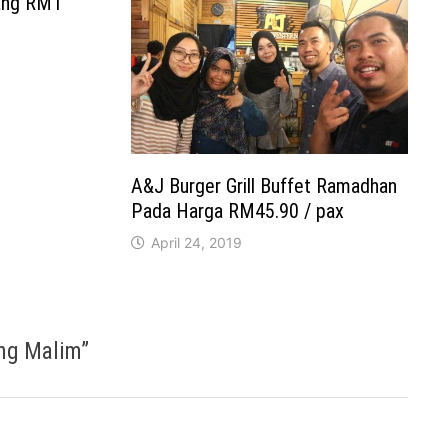
ang RM1
A&J Burger Grill Buffet Ramadhan
Pada Harga RM45.90 / pax
April 24, 2019
ung Malim
”