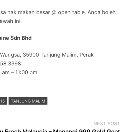
rasa nak makan besar @ open table. Anda boleh
awah ini.
sine Sdn Bhd
 Wangsa, 35900 Tanjung Malim, Perak
458 3398
0 am – 11:00 pm
015
TANJUNG MALIM
Next
NEXT POST
post
ly Fresh Malaysia – Menangi 999 Gold Goat