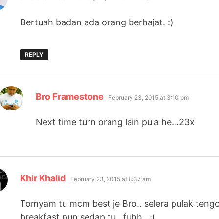
Bertuah badan ada orang berhajat. :)
REPLY
says:
Bro Framestone
February 23, 2015 at 3:10 pm
Next time turn orang lain pula he…23x
says:
Khir Khalid
February 23, 2015 at 8:37 am
Tomyam tu mcm best je Bro.. selera pulak tengo
breakfast pun sedap tu.. fuhh.. :)