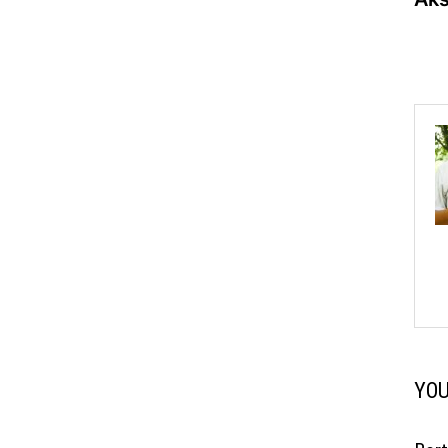
na
YOU