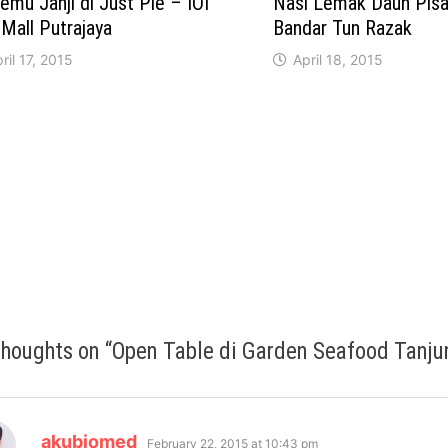
emu Janji di Just Pie – IOI
Nasi Lemak Daun Pis
 Mall Putrajaya
Bandar Tun Razak
ril 17, 2015
April 18, 2015
thoughts on “
Open Table di Garden Seafood Tanj
says:
akubiomed
February 22, 2015 at 10:43 pm