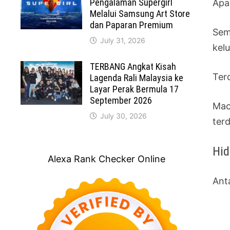
Pengalaman Supergirl
Apa
Melalui Samsung Art Store
dan Paparan Premium
Sem
July 31, 2026
kel
TERBANG Angkat Kisah
Ter
Lagenda Rali Malaysia ke
Layar Perak Bermula 17
September 2026
Mac
July 30, 2026
ter
Hid
Alexa Rank Checker Online
Ant