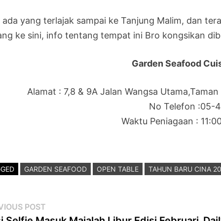
a ada yang terlajak sampai ke Tanjung Malim, dan te
ng ke sini, info tentang tempat ini Bro kongsikan dib
Garden Seafood Cui
Alamat : 7,8 & 9A Jalan Wangsa Utama,Taman
No Telefon :05-
Waktu Peniagaan : 11:0
GGED
GARDEN SEAFOOD
OPEN TABLE
TAHUN BARU CINA 2
st
Previous
VIOUS POST
post:
i Selfie Masuk Majalah Libur Edisi Februari
Dai