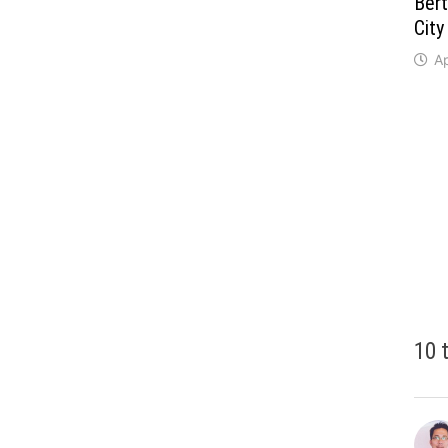
Bert
City
Ap
10 