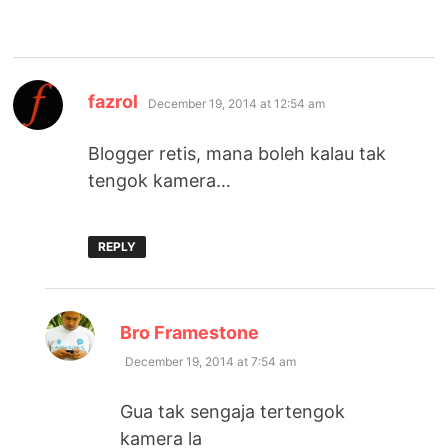
says:
fazrol
December 19, 2014 at 12:54 am
Blogger retis, mana boleh kalau tak
tengok kamera…
REPLY
says:
Bro Framestone
December 19, 2014 at 7:54 am
Gua tak sengaja tertengok
kamera la