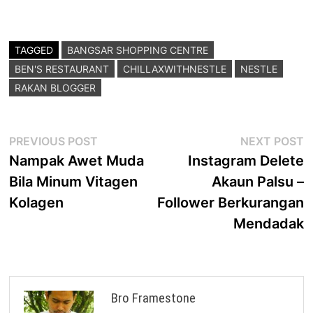
TAGGED
BANGSAR SHOPPING CENTRE
BEN'S RESTAURANT
CHILLAXWITHNESTLE
NESTLE
RAKAN BLOGGER
Post
Previous
N
PREVIOUS POST
NEXT POST
post:
p
Nampak Awet Muda
Instagram Delete
navigation
Bila Minum Vitagen
Akaun Palsu –
Kolagen
Follower Berkurangan
Mendadak
Bro Framestone