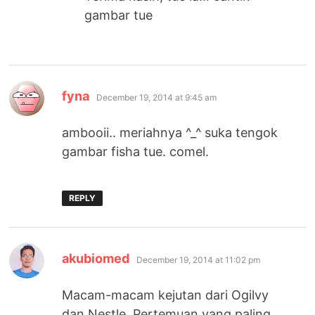
gambar tue
says:
fyna
December 19, 2014 at 9:45 am
ambooii.. meriahnya ^_^ suka tengok
gambar fisha tue. comel.
REPLY
says:
akubiomed
December 19, 2014 at 11:02 pm
Macam-macam kejutan dari Ogilvy
dan Nestle. Pertemuan yang paling