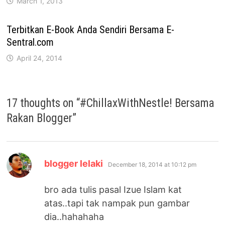
March 1, 2013
Terbitkan E-Book Anda Sendiri Bersama E-
Sentral.com
April 24, 2014
17 thoughts on “
#ChillaxWithNestle! Bersama
Rakan Blogger
”
says:
blogger lelaki
December 18, 2014 at 10:12 pm
bro ada tulis pasal Izue Islam kat
atas..tapi tak nampak pun gambar
dia..hahahaha