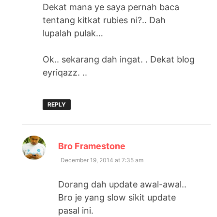
Dekat mana ye saya pernah baca
tentang kitkat rubies ni?.. Dah
lupalah pulak…
Ok.. sekarang dah ingat. . Dekat blog
eyriqazz. ..
REPLY
says:
Bro Framestone
December 19, 2014 at 7:35 am
Dorang dah update awal-awal..
Bro je yang slow sikit update
pasal ini.