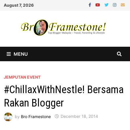
Skip
August 7, 2026
to
content
MENU
JEMPUTAN EVENT
#ChillaxWithNestle! Bersama
Rakan Blogger
by
Bro Framestone
December 18, 2014