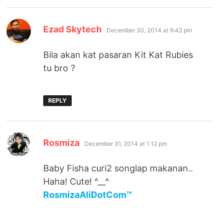
says:
Ezad Skytech
December 30, 2014 at 9:42 pm
Bila akan kat pasaran Kit Kat Rubies
tu bro ?
REPLY
says:
Rosmiza
December 31, 2014 at 1:12 pm
Baby Fisha curi2 songlap makanan..
Haha! Cute! ^__^
RosmizaAliDotCom™