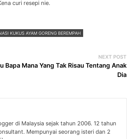
a curi resepi nie.
NASI KUKUS AYAM GORENG BEREMPAH
Next
NEXT POST
post
bu Bapa Mana Yang Tak Risau Tentang Anak
Dia
logger di Malaysia sejak tahun 2006. 12 tahun
nsultant. Mempunyai seorang isteri dan 2