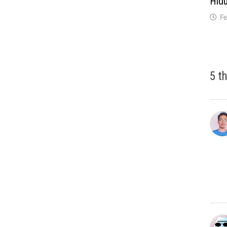
Hid
F
5 t