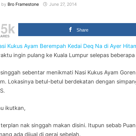
by
Bro Framestone
June 27, 2014
.5k
Share
HARES
aktu ingin pulang ke Kuala Lumpur selepas beberapa ha
 singgah sebentar menikmati Nasi Kukus Ayam Goren
am. Lokasinya betul-betul berdekatan dengan simpan
S.
u ikutkan,
 terplan nak singgah makan disini. Itupun sebab Puan 
ang ada dijual di gerai sebelah.