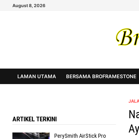
Skip
August 8, 2026
to
content
LAMAN UTAMA
BERSAMA BROFRAMESTONE
JAL
Na
ARTIKEL TERKINI
Ay
PerySmith AirStick Pro