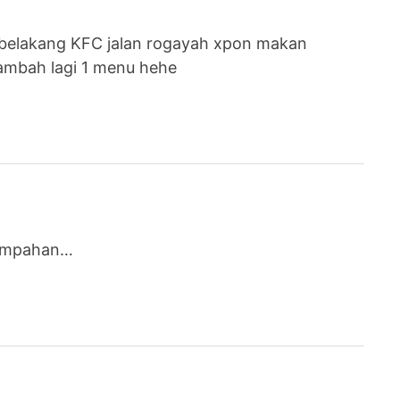
 belakang KFC jalan rogayah xpon makan
ambah lagi 1 menu hehe
 tmpahan…