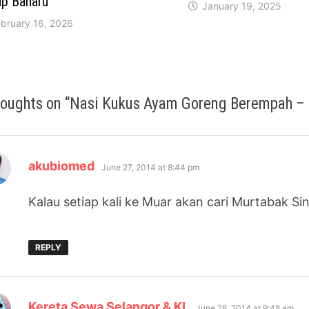
up Baharu
January 19, 2025
ebruary 16, 2026
houghts on “
Nasi Kukus Ayam Goreng Berempah – 
says:
akubiomed
June 27, 2014 at 8:44 pm
Kalau setiap kali ke Muar akan cari Murtabak Si
REPLY
says:
Kereta Sewa Selangor & KL
June 28, 2014 at 9:48 am