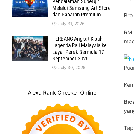
Pengalaman Supergirl
Melalui Samsung Art Store
dan Paparan Premium
Bro
July 31, 2026
RM 7
TERBANG Angkat Kisah
mac
Lagenda Rali Malaysia ke
Layar Perak Bermula 17
September 2026
Pua
July 30, 2026
Kem
Alexa Rank Checker Online
Bic
yan
Tap