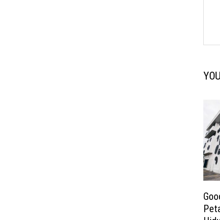
YOU
Good
Peta