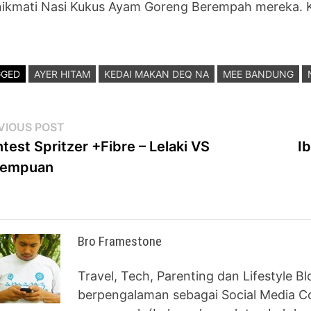
ikmati Nasi Kukus Ayam Goreng Berempah mereka. Ken
GGED
AYER HITAM
KEDAI MAKAN DEQ NA
MEE BANDUNG
st
Previous
VIOUS POST
post:
test Spritzer +Fibre – Lelaki VS
I
vigation
rempuan
Bro Framestone
Travel, Tech, Parenting dan Lifestyle B
berpengalaman sebagai Social Media Co