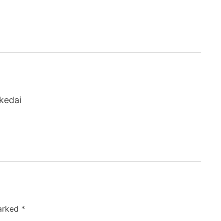
kedai
marked
*