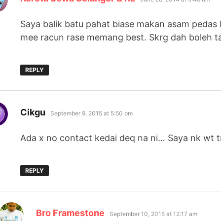
Saya balik batu pahat biase makan asam pedas
mee racun rase memang best. Skrg dah boleh t
REPLY
says:
Cikgu
September 9, 2015 at 5:50 pm
Ada x no contact kedai deq na ni… Saya nk wt
REPLY
says:
Bro Framestone
September 10, 2015 at 12:17 am