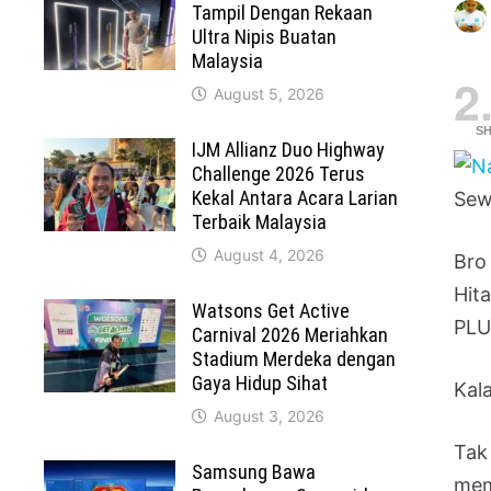
Tampil Dengan Rekaan
Ultra Nipis Buatan
Malaysia
2
August 5, 2026
S
IJM Allianz Duo Highway
Challenge 2026 Terus
Kekal Antara Acara Larian
Sew
Terbaik Malaysia
August 4, 2026
Bro
Hit
Watsons Get Active
PLU
Carnival 2026 Meriahkan
Stadium Merdeka dengan
Gaya Hidup Sihat
Kala
August 3, 2026
Tak
Samsung Bawa
mem