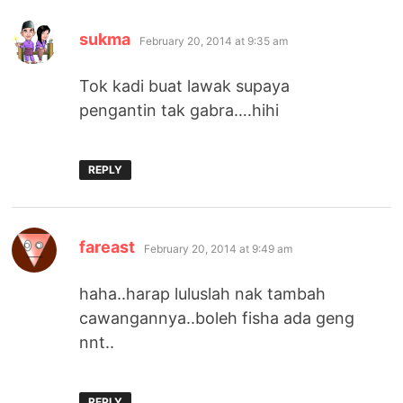
says:
sukma
February 20, 2014 at 9:35 am
Tok kadi buat lawak supaya
pengantin tak gabra….hihi
REPLY
says:
fareast
February 20, 2014 at 9:49 am
haha..harap luluslah nak tambah
cawangannya..boleh fisha ada geng
nnt..
REPLY