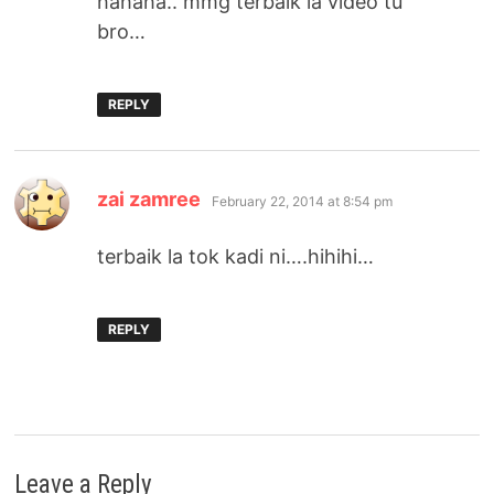
hahaha.. mmg terbaik la video tu
bro…
REPLY
says:
zai zamree
February 22, 2014 at 8:54 pm
terbaik la tok kadi ni….hihihi…
REPLY
Leave a Reply