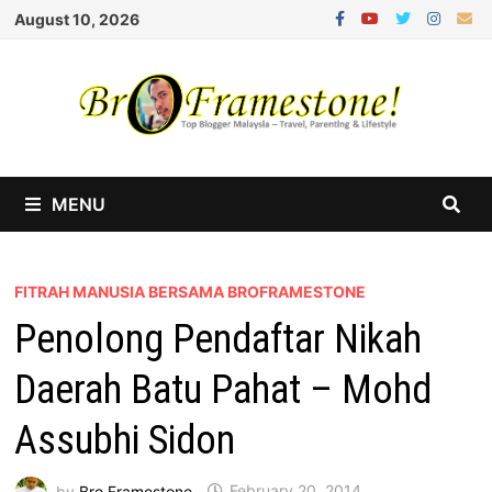
Skip
August 10, 2026
to
content
MENU
FITRAH MANUSIA BERSAMA BROFRAMESTONE
Penolong Pendaftar Nikah
Daerah Batu Pahat – Mohd
Assubhi Sidon
by
Bro Framestone
February 20, 2014