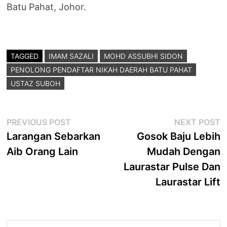
Batu Pahat, Johor.
TAGGED
IMAM SAZALI
MOHD ASSUBHI SIDON
PENOLONG PENDAFTAR NIKAH DAERAH BATU PAHAT
USTAZ SUBOH
Post
Previous
N
PREVIOUS POST
NEXT POST
post:
p
Larangan Sebarkan
Gosok Baju Lebih
navigation
Aib Orang Lain
Mudah Dengan
Laurastar Pulse Dan
Laurastar Lift