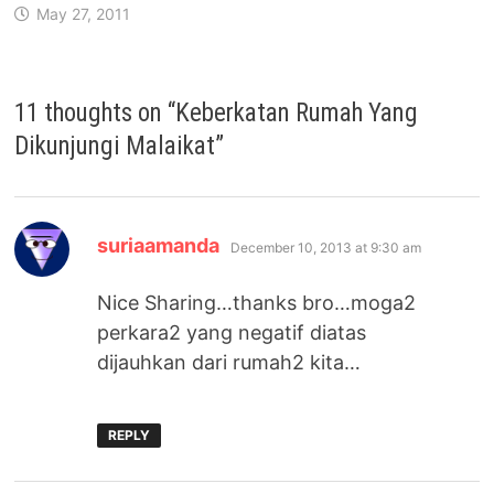
May 27, 2011
11 thoughts on “
Keberkatan Rumah Yang
Dikunjungi Malaikat
”
says:
suriaamanda
December 10, 2013 at 9:30 am
Nice Sharing…thanks bro…moga2
perkara2 yang negatif diatas
dijauhkan dari rumah2 kita…
REPLY