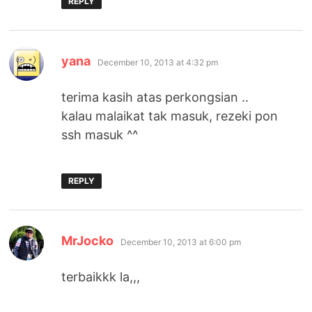
REPLY
says:
yana
December 10, 2013 at 4:32 pm
terima kasih atas perkongsian ..
kalau malaikat tak masuk, rezeki pon
ssh masuk ^^
REPLY
says:
MrJocko
December 10, 2013 at 6:00 pm
terbaikkk la,,,