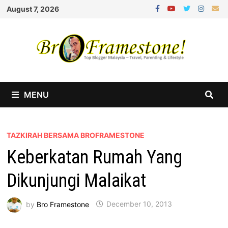
Skip
August 7, 2026
to
content
MENU
TAZKIRAH BERSAMA BROFRAMESTONE
Keberkatan Rumah Yang
Dikunjungi Malaikat
by
Bro Framestone
December 10, 2013