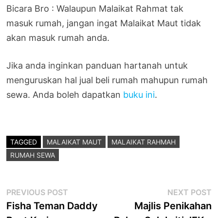
Bicara Bro : Walaupun Malaikat Rahmat tak
masuk rumah, jangan ingat Malaikat Maut tidak
akan masuk rumah anda.
Jika anda inginkan panduan hartanah untuk
menguruskan hal jual beli rumah mahupun rumah
sewa. Anda boleh dapatkan
buku ini
.
TAGGED
MALAIKAT MAUT
MALAIKAT RAHMAH
RUMAH SEWA
Post
Previous
N
PREVIOUS POST
NEXT POST
post:
p
Fisha Teman Daddy
Majlis Penikahan
navigation