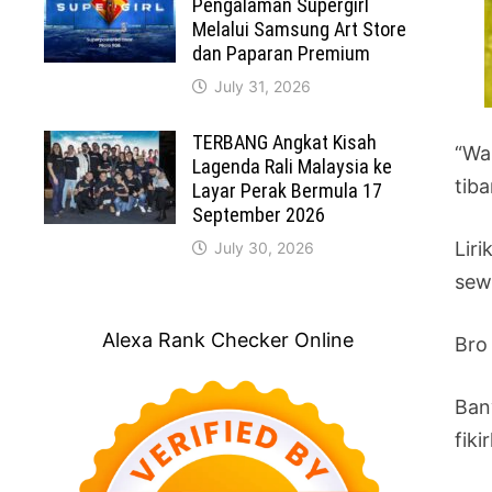
Pengalaman Supergirl
Melalui Samsung Art Store
dan Paparan Premium
July 31, 2026
TERBANG Angkat Kisah
“Wa
Lagenda Rali Malaysia ke
tib
Layar Perak Bermula 17
September 2026
Lir
July 30, 2026
sewa
Alexa Rank Checker Online
Bro
Ban
fik