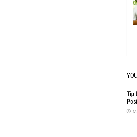
YOU
Tip
Posi
M