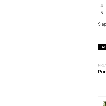
Siap
TA
Po
PRE
Pun
na