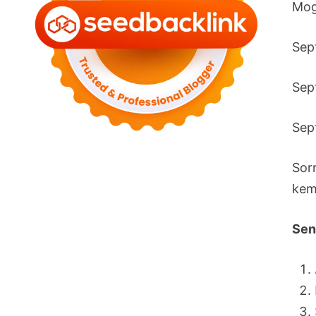
Mog
Sept
Sept
Sep
Sor
kem
Sen