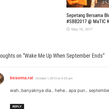
Sepetang Bersama Bl
#SBB2017 @ MaTIC K
May 16, 2017
houghts on “
Wake Me Up When September Ends
”
says:
kesoma.rai
October 1, 2013 at 3:33 pm
wah..banyaknya dia.. hehe.. apa pun.. september 
REPLY