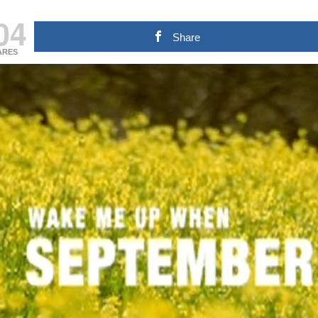
04
Share
ARES