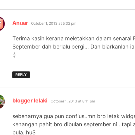
says:
Anuar
October 1, 2013 at 5:32 pm
Terima kasih kerana meletakkan dalam senara
September dah berlalu pergi… Dan biarkanlah i
;)
REPLY
says:
blogger lelaki
October 1, 2013 at 8:11 pm
sebenarnya gua pun confius..mn bro letak wid
kenangan pahit bro dibulan september ni…tapi a
pula..hu3