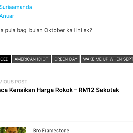
Suriaamanda
Anuar
a pula bagi bulan Oktober kali ini ek?
GGED
AMERICAN IDIOT
GREEN DAY
WAKE ME UP WHEN SEP
st
Previous
VIOUS POST
post:
ca Kenaikan Harga Rokok – RM12 Sekotak
vigation
Bro Framestone