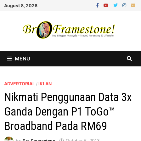
Skip
August 8, 2026
to
content
MENU
ADVERTORIAL
/
IKLAN
Nikmati Penggunaan Data 3x
Ganda Dengan P1 ToGo™
Broadband Pada RM69
by
Bro Framestone
October 5, 2013