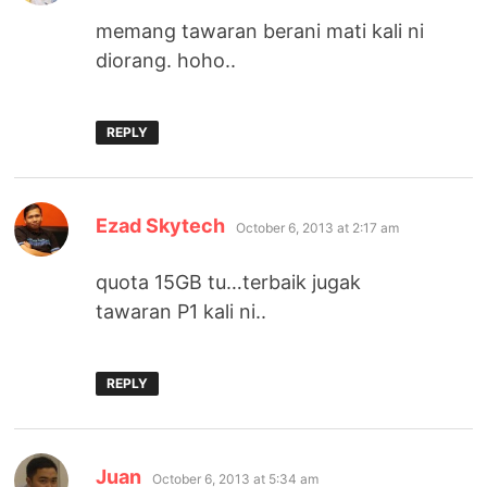
memang tawaran berani mati kali ni
diorang. hoho..
REPLY
says:
Ezad Skytech
October 6, 2013 at 2:17 am
quota 15GB tu…terbaik jugak
tawaran P1 kali ni..
REPLY
says:
Juan
October 6, 2013 at 5:34 am