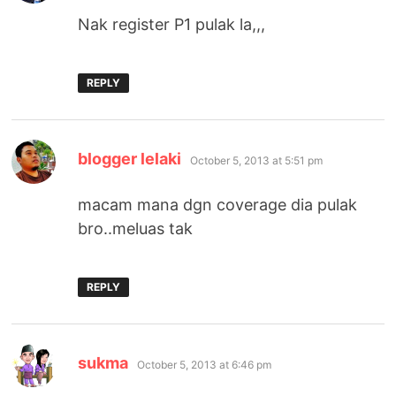
Nak register P1 pulak la,,,
REPLY
says:
blogger lelaki
October 5, 2013 at 5:51 pm
macam mana dgn coverage dia pulak
bro..meluas tak
REPLY
says:
sukma
October 5, 2013 at 6:46 pm