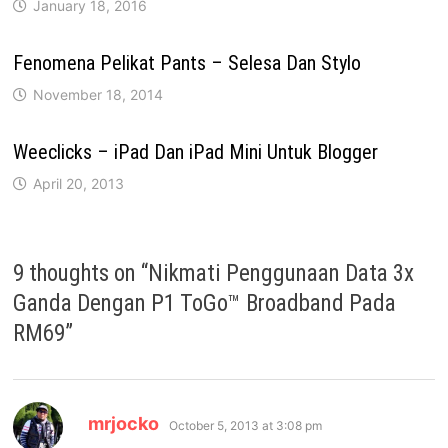
January 18, 2016
Fenomena Pelikat Pants – Selesa Dan Stylo
November 18, 2014
Weeclicks – iPad Dan iPad Mini Untuk Blogger
April 20, 2013
9 thoughts on “
Nikmati Penggunaan Data 3x
Ganda Dengan P1 ToGo™ Broadband Pada
RM69
”
says:
mrjocko
October 5, 2013 at 3:08 pm