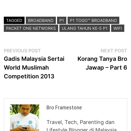
TAGGED
BROADBAND
P1
P1 TOGO™ BROADBAND
PACKET ONE NETWORKS
ULANG TAHUN KE-5 P1
WIFI
Post
Previous
N
PREVIOUS POST
NEXT POST
post:
p
Gadis Malaysia Sertai
Korang Tanya Bro
navigation
World Muslimah
Jawap – Part 6
Competition 2013
Bro Framestone
Travel, Tech, Parenting dan
Lifestyle Blogger di Malaysia