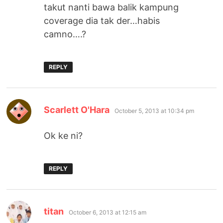
takut nanti bawa balik kampung
coverage dia tak der…habis
camno….?
REPLY
says:
Scarlett O'Hara
October 5, 2013 at 10:34 pm
Ok ke ni?
REPLY
says:
titan
October 6, 2013 at 12:15 am