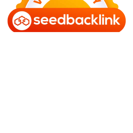
Copyright © 2006 - 2025 Bro Framestone | Owned by
Gabra Media Empire (003752670-X) | Powered by