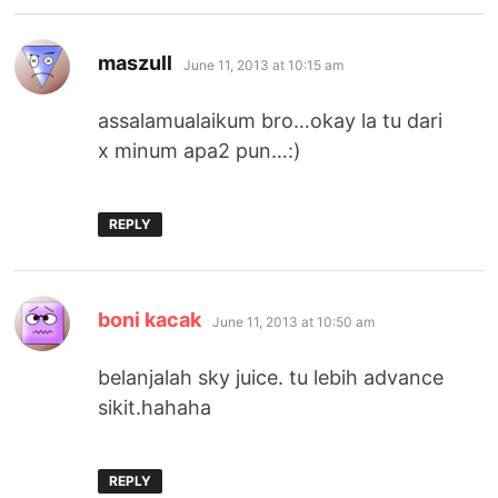
says:
maszull
June 11, 2013 at 10:15 am
assalamualaikum bro…okay la tu dari
x minum apa2 pun…:)
REPLY
says:
boni kacak
June 11, 2013 at 10:50 am
belanjalah sky juice. tu lebih advance
sikit.hahaha
REPLY