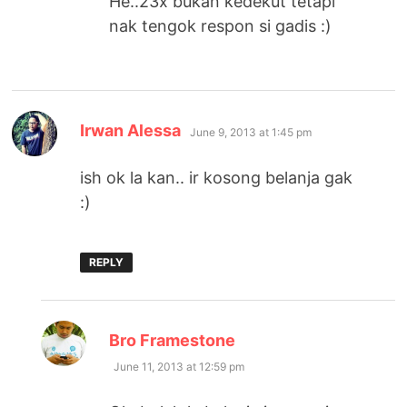
He..23x bukan kedekut tetapi
nak tengok respon si gadis :)
says:
Irwan Alessa
June 9, 2013 at 1:45 pm
ish ok la kan.. ir kosong belanja gak
:)
REPLY
says:
Bro Framestone
June 11, 2013 at 12:59 pm