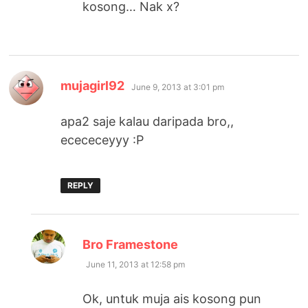
kosong… Nak x?
says:
mujagirl92
June 9, 2013 at 3:01 pm
apa2 saje kalau daripada bro,,
ecececeyyy :P
REPLY
says:
Bro Framestone
June 11, 2013 at 12:58 pm
Ok, untuk muja ais kosong pun