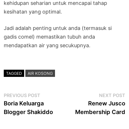
kehidupan seharian untuk mencapai tahap
kesihatan yang optimal.
Jadi adalah penting untuk anda (termasuk si
gadis comel) memastikan tubuh anda
mendapatkan air yang secukupnya.
TAGGED
AIR KOSONG
Post
Previous
N
PREVIOUS POST
NEXT POST
post:
p
Boria Keluarga
Renew Jusco
navigation
Blogger Shakiddo
Membership Card