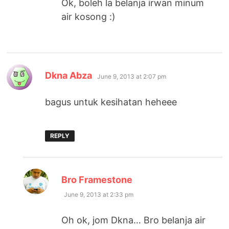
Ok, boleh la belanja irwan minum
air kosong :)
says:
Dkna Abza
June 9, 2013 at 2:07 pm
bagus untuk kesihatan heheee
REPLY
says:
Bro Framestone
June 9, 2013 at 2:33 pm
Oh ok, jom Dkna… Bro belanja air