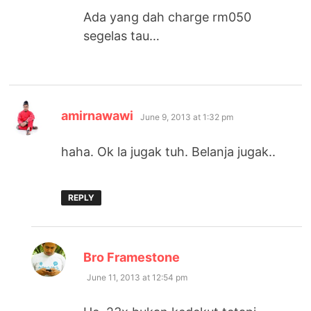
Ada yang dah charge rm050
segelas tau…
says:
amirnawawi
June 9, 2013 at 1:32 pm
haha. Ok la jugak tuh. Belanja jugak..
REPLY
says:
Bro Framestone
June 11, 2013 at 12:54 pm