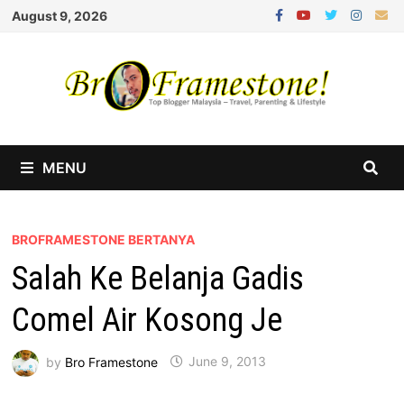
Skip
August 9, 2026
to
content
MENU
BROFRAMESTONE BERTANYA
Salah Ke Belanja Gadis
Comel Air Kosong Je
by
Bro Framestone
June 9, 2013