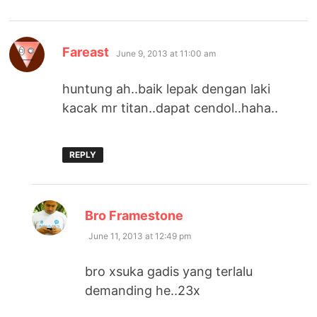
says:
Fareast
June 9, 2013 at 11:00 am
huntung ah..baik lepak dengan laki
kacak mr titan..dapat cendol..haha..
REPLY
says:
Bro Framestone
June 11, 2013 at 12:49 pm
bro xsuka gadis yang terlalu
demanding he..23x