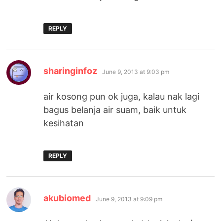
REPLY
says:
sharinginfoz
June 9, 2013 at 9:03 pm
air kosong pun ok juga, kalau nak lagi
bagus belanja air suam, baik untuk
kesihatan
REPLY
says:
akubiomed
June 9, 2013 at 9:09 pm