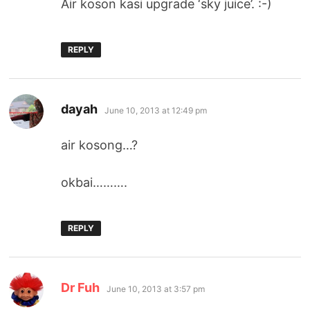
Air koson kasi upgrade ‘sky juice’. :-)
REPLY
says:
dayah
June 10, 2013 at 12:49 pm
air kosong…?
okbai……….
REPLY
says:
Dr Fuh
June 10, 2013 at 3:57 pm