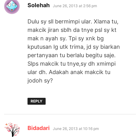
says:
Solehah
June 26, 2013 at 2:56 pm
Dulu sy sll bermimpi ular. Xlama tu,
makcik jiran sblh da tnye psl sy kt
mak n ayah sy. Tpi sy xnk bg
kputusan lg utk trima, jd sy biarkan
pertanyaan tu berlalu begitu saje.
Slps makcik tu tnye,sy dh xmimpi
ular dh. Adakah anak makcik tu
jodoh sy?
REPLY
says:
Bidadari
June 26, 2013 at 10:16 pm