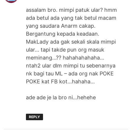
assalam bro. mimpi patuk ular? hmm
ada betul ada yang tak betul macam
yang saudara Anarm cakap.
Bergantung kepada keadaan.
MakLady ada gak sekali skala mimpi
ular… tapi takde pun org masuk
meminang…?? hahahahahaha…
ntah2 ular dlm mimpi tu sebenarnya
nk bagi tau ML – ada org nak POKE
POKE kat FB kot…hahaha…
ade ade je la bro ni…hehehe
REPLY