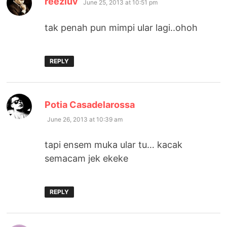
reezluv
June 25, 2013 at 10:51 pm
tak penah pun mimpi ular lagi..ohoh
REPLY
says:
Potia Casadelarossa
June 26, 2013 at 10:39 am
tapi ensem muka ular tu… kacak
semacam jek ekeke
REPLY