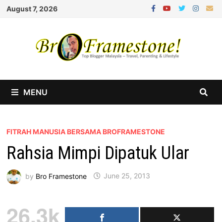
Skip
August 7, 2026
to
content
MENU
FITRAH MANUSIA BERSAMA BROFRAMESTONE
Rahsia Mimpi Dipatuk Ular
by
Bro Framestone
June 25, 2013
26.3k