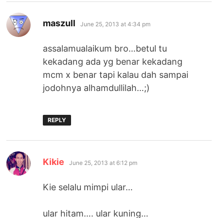
says:
maszull
June 25, 2013 at 4:34 pm
assalamualaikum bro…betul tu
kekadang ada yg benar kekadang
mcm x benar tapi kalau dah sampai
jodohnya alhamdullilah…;)
REPLY
says:
Kikie
June 25, 2013 at 6:12 pm
Kie selalu mimpi ular…
ular hitam…. ular kuning…