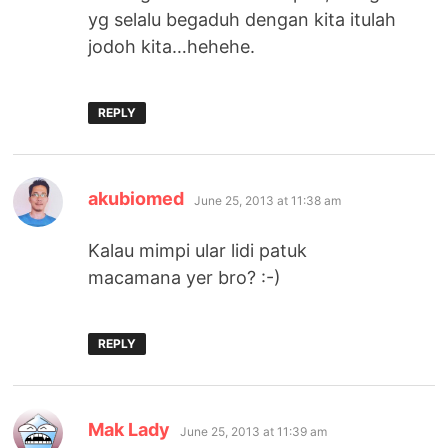
yg selalu begaduh dengan kita itulah
jodoh kita…hehehe.
REPLY
says:
akubiomed
June 25, 2013 at 11:38 am
Kalau mimpi ular lidi patuk
macamana yer bro? :-)
REPLY
says:
Mak Lady
June 25, 2013 at 11:39 am