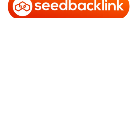
Copyright © 2006 - 2025 Bro Framestone | Owned by
Gabra Media Empire (003752670-X) | Powered by
WordPress
and
Bam
.