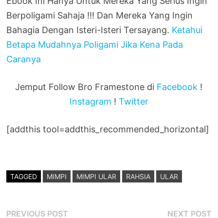
Ebook Ini Hanya Untuk Mereka Yang Serius Ingin
Berpoligami Sahaja !!! Dan Mereka Yang Ingin
Bahagia Dengan Isteri-Isteri Tersayang.
Ketahui
Betapa Mudahnya Poligami Jika Kena Pada
Caranya
Jemput Follow Bro Framestone di
Facebook
!
Instagram
!
Twitter
[addthis tool=addthis_recommended_horizontal]
TAGGED
MIMPI
MIMPI ULAR
RAHSIA
ULAR
Post
Previous
N
PREVIOUS POST
NEXT POST