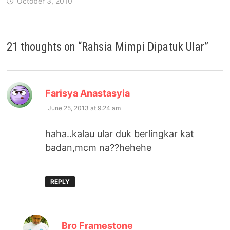
October 3, 2010
21 thoughts on “
Rahsia Mimpi Dipatuk Ular
”
says:
Farisya Anastasyia
June 25, 2013 at 9:24 am
haha..kalau ular duk berlingkar kat
badan,mcm na??hehehe
REPLY
says:
Bro Framestone