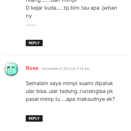
D kejar kuda…..tp blm tau apa .jwban
ny
…….
REPLY
says:
Rose
December 9, 2014 at 7:14 am
Semalam saya mimpi suami dipatuk
ular bisa..ular tedung..runsinglaa pk
pasal mimp tu …apa maksudnye ek?
REPLY