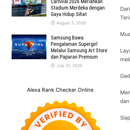
Carnival 2026 Meriahkan
Stadium Merdeka dengan
Dari
Gaya Hidup Sihat
Ter
August 3, 2026
Mus
Samsung Bawa
Pengalaman Supergirl
Melalui Samsung Art Store
Laya
dan Paparan Premium
mel
July 31, 2026
Gad
Alexa Rank Checker Online
Mem
dan
Sia