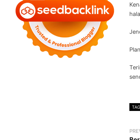
Ken
hal
Jen
Pla
Ter
send
TA
Po
PRE
Ber