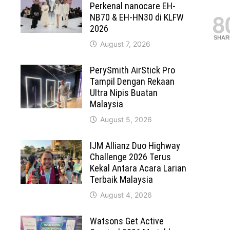
Perkenal nanocare EH-
8
NB70 & EH-HN30 di KLFW
2026
SHAR
August 7, 2026
PerySmith AirStick Pro
Tampil Dengan Rekaan
Ultra Nipis Buatan
Malaysia
August 5, 2026
IJM Allianz Duo Highway
Challenge 2026 Terus
Kekal Antara Acara Larian
Terbaik Malaysia
August 4, 2026
Watsons Get Active