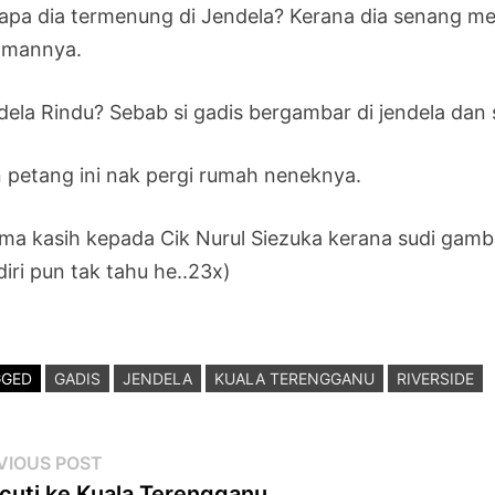
apa dia termenung di Jendela? Kerana dia senang m
amannya.
dela Rindu? Sebab si gadis bergambar di jendela da
n petang ini nak pergi rumah neneknya.
ima kasih kepada Cik Nurul Siezuka kerana sudi gamba
iri pun tak tahu he..23x)
GGED
GADIS
JENDELA
KUALA TERENGGANU
RIVERSIDE
st
Previous
VIOUS POST
post:
cuti ke Kuala Terengganu