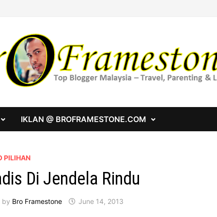
IKLAN @ BROFRAMESTONE.COM
 PILIHAN
dis Di Jendela Rindu
by
Bro Framestone
June 14, 2013