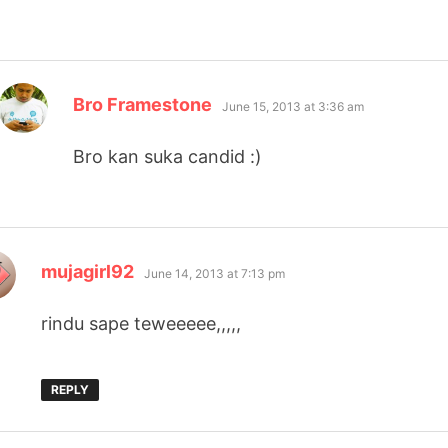
says:
Bro Framestone
June 15, 2013 at 3:36 am
Bro kan suka candid :)
says:
mujagirl92
June 14, 2013 at 7:13 pm
rindu sape teweeeee,,,,,
REPLY