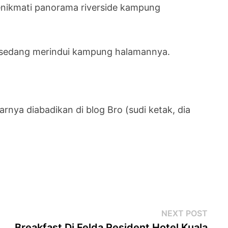
enikmati panorama riverside kampung
n sedang merindui kampung halamannya.
rnya diabadikan di blog Bro (sudi ketak, dia
Next
NEXT POST
post
Breakfast Di Felda Resident Hotel Kuala