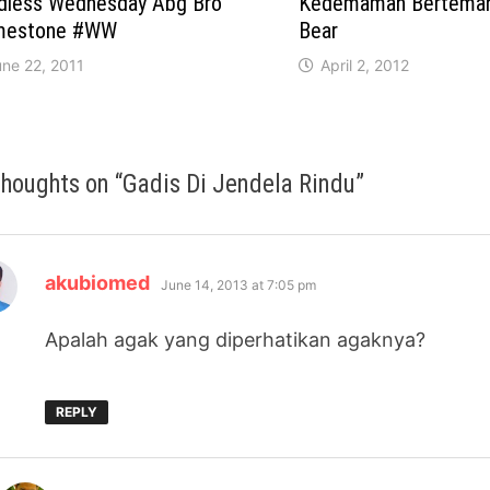
dless Wednesday Abg Bro
Kedemaman Berteman
mestone #WW
Bear
une 22, 2011
April 2, 2012
thoughts on “
Gadis Di Jendela Rindu
”
says:
akubiomed
June 14, 2013 at 7:05 pm
Apalah agak yang diperhatikan agaknya?
REPLY