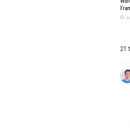
Wor
Fra
J
21 