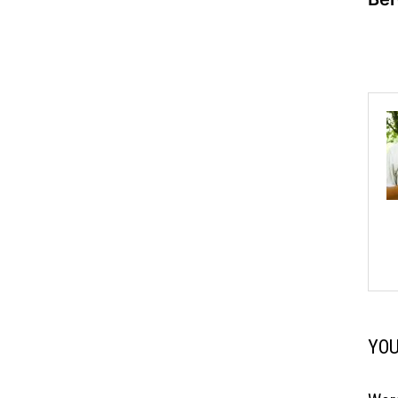
na
YOU