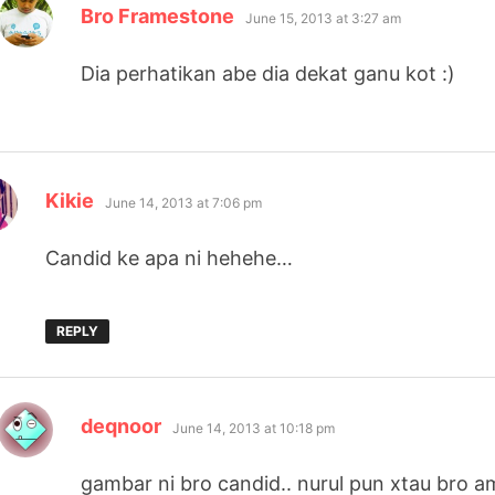
says:
Bro Framestone
June 15, 2013 at 3:27 am
Dia perhatikan abe dia dekat ganu kot :)
says:
Kikie
June 14, 2013 at 7:06 pm
Candid ke apa ni hehehe…
REPLY
says:
deqnoor
June 14, 2013 at 10:18 pm
gambar ni bro candid.. nurul pun xtau bro 