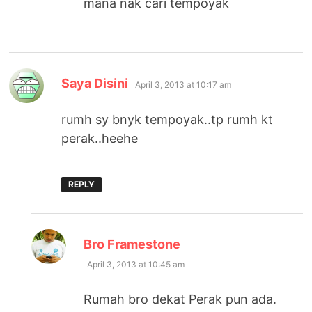
mana nak cari tempoyak
says:
Saya Disini
April 3, 2013 at 10:17 am
rumh sy bnyk tempoyak..tp rumh kt
perak..heehe
REPLY
says:
Bro Framestone
April 3, 2013 at 10:45 am
Rumah bro dekat Perak pun ada.