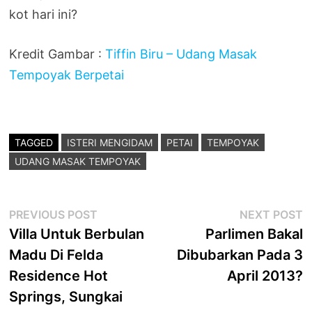
kot hari ini?
Kredit Gambar :
Tiffin Biru – Udang Masak
Tempoyak Berpetai
TAGGED
ISTERI MENGIDAM
PETAI
TEMPOYAK
UDANG MASAK TEMPOYAK
Post
Previous
N
PREVIOUS POST
NEXT POST
post:
p
Villa Untuk Berbulan
Parlimen Bakal
navigation
Madu Di Felda
Dibubarkan Pada 3
Residence Hot
April 2013?
Springs, Sungkai