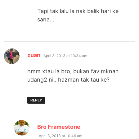
Tapi tak lalu la nak balik hari ke
sana…
says:
zuan
April 3, 2013 at 10:34 am
hmm xtau la bro, bukan fav mknan
udang2 ni.. hazman tak tau ke?
REPLY
says:
Bro Framestone
April 3, 2013 at 10:46 am