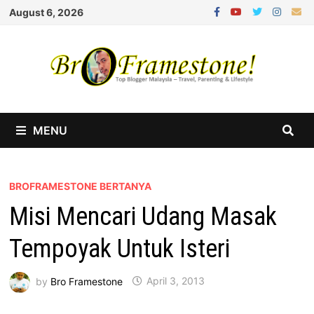
Skip
August 6, 2026
to
content
MENU
BROFRAMESTONE BERTANYA
Misi Mencari Udang Masak
Tempoyak Untuk Isteri
by
Bro Framestone
April 3, 2013