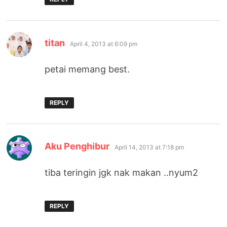
says:
titan
April 4, 2013 at 6:09 pm
petai memang best.
REPLY
says:
Aku Penghibur
April 14, 2013 at 7:18 pm
tiba teringin jgk nak makan ..nyum2
REPLY