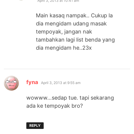
April 3, 2013 at 10:41 am
Main kasaq nampak.. Cukup la
dia mengidam udang masak
tempoyak, jangan nak
tambahkan lagi list benda yang
dia mengidam he..23x
says:
fyna
April 3, 2013 at 9:55 am
wowww…sedap tue. tapi sekarang
ada ke tempoyak bro?
REPLY