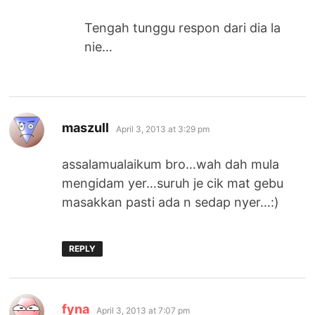
Tengah tunggu respon dari dia la
nie…
says:
maszull
April 3, 2013 at 3:29 pm
assalamualaikum bro…wah dah mula
mengidam yer…suruh je cik mat gebu
masakkan pasti ada n sedap nyer…:)
REPLY
says:
fyna
April 3, 2013 at 7:07 pm