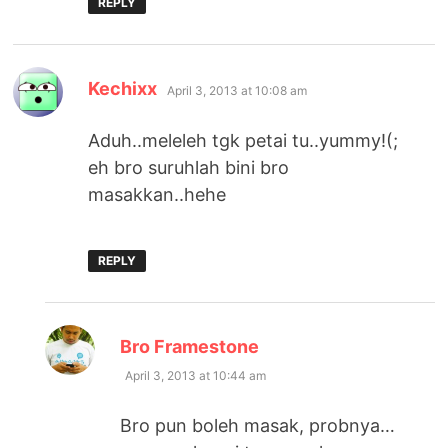
REPLY
says:
Kechixx
April 3, 2013 at 10:08 am
Aduh..meleleh tgk petai tu..yummy!(;
eh bro suruhlah bini bro
masakkan..hehe
REPLY
says:
Bro Framestone
April 3, 2013 at 10:44 am
Bro pun boleh masak, probnya…