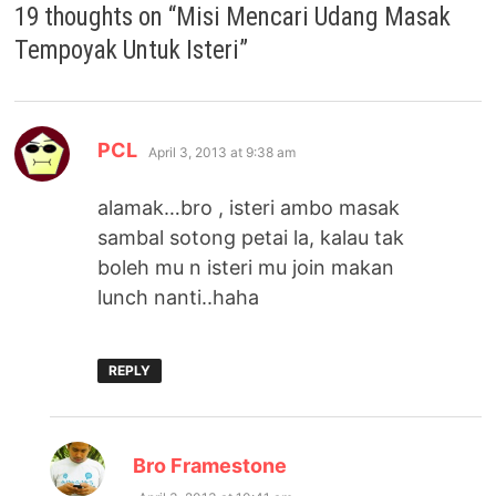
19 thoughts on “
Misi Mencari Udang Masak
Tempoyak Untuk Isteri
”
says:
PCL
April 3, 2013 at 9:38 am
alamak…bro , isteri ambo masak
sambal sotong petai la, kalau tak
boleh mu n isteri mu join makan
lunch nanti..haha
REPLY
says:
Bro Framestone