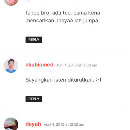
takpe bro. ada tue. cuma kena
mencarikan. insyaAllah jumpa.
REPLY
says:
akubiomed
April 4, 2013 at 12:03 am
Sayangkan isteri diturutkan. :-)
REPLY
says:
dayah
April 4, 2013 at 12:52 am